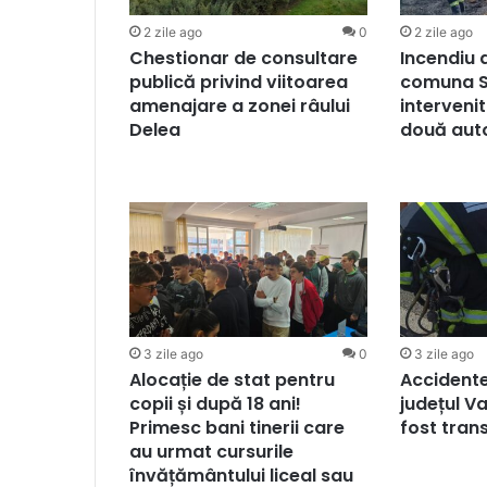
2 zile ago
0
2 zile ago
Chestionar de consultare
Incendiu 
publică privind viitoarea
comuna So
amenajare a zonei râului
intervenit
Delea
două aut
3 zile ago
0
3 zile ago
Alocație de stat pentru
Accidente
copii și după 18 ani!
județul Va
Primesc bani tinerii care
fost tran
au urmat cursurile
învățământului liceal sau