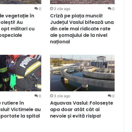
0
3 zile ago
0
de vegetație în
Criză pe piața muncii!
lești! Au
Județul Vaslui bifează una
 opt militari cu
din cele mai ridicate rate
ospeciale
ale șomajului de la nivel
național
0
3 zile ago
0
 rutiere în
Aquavas Vaslui: Folosește
slui! Victimele au
apa doar atât cât ai
sportate la spital
nevoie și evită risipa!