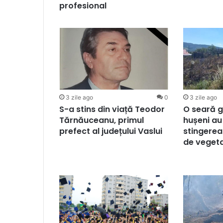
profesional
3 zile ago
0
3 zile ago
S-a stins din viață Teodor
O seară g
Tărnăuceanu, primul
hușeni au
prefect al județului Vaslui
stingerea
de vegeta