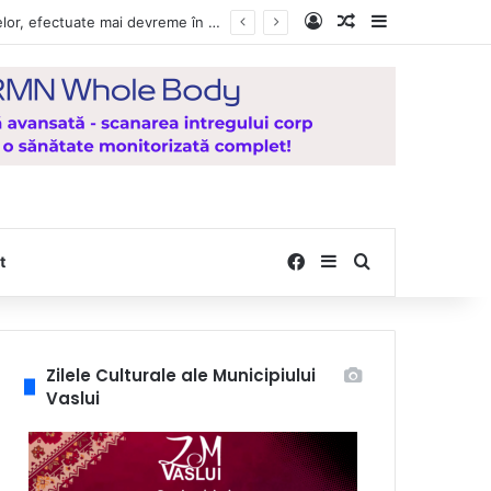
Log In
Random Article
Sidebar
e la Mănăstirea Hadâmbu
Facebook
Sidebar
Search for
t
Zilele Culturale ale Municipiului
Vaslui