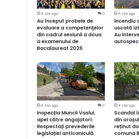
4 zile ago
0
4 zile ago
Au început probele de
Incendiu 
evaluare a competenţelor
uscată iz
din cadrul sesiunii a doua
Au interve
a examenului de
autospeci
Bacalaureat 2026
4 zile ago
0
4 zile ago
Inspecția Muncii Vaslui,
Scandal în
apel către angajatori:
din orașu
Respectați prevederile
reținut doi
legislației anticaniculă
comuna B