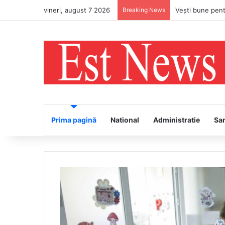
vineri, august 7 2026
Breaking News
PS Ignatie va în
Prima pagină
National
Administratie
Sa