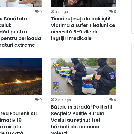
0
o zi ago
0
de Sănătate
Tineri reținuți de polițiști!
slui:
Victima a suferit leziuni ce
ări pentru
necesită 8-9 zile de
 pentru perioada
îngrijiri medicale
raturi extreme
0
2 zile ago
0
Bătaie în stradă! Polițiștii
atea Epureni! Au
Secției 2 Poliție Rurală
imativ 19
Vaslui au reținut trei
e miriște
bărbați din comuna
ție uscată
Solești