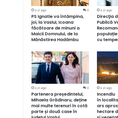
o zi ago
0
o zi ago
PS Ignatie va întâmpina,
Direcţia 
joi, la Vaslui, Icoana
Publică Va
făcătoare de minuni a
Recomand
Maicii Domnului, de la
populație
Mănăstirea Hadâmbu
cu tempe
o zi ago
0
o zi ago
Partenera președintelui,
Incendiu
Mihaela Grădinaru, deține
în localit
mai multe terenuri în cotă
ars aprox
parte și două case în
hectare d
județul Vaslui
și vegeta