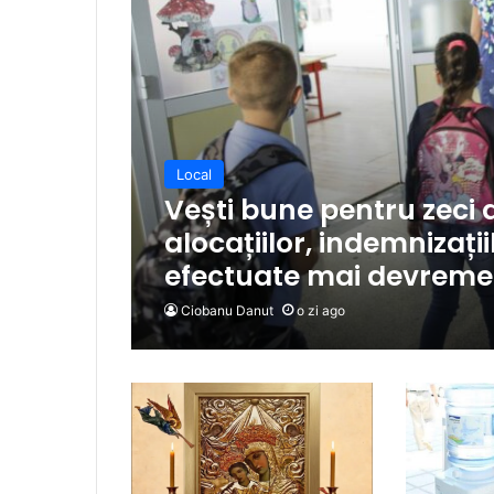
Local
Vești bune pentru zeci d
alocațiilor, indemnizații
efectuate mai devreme 
Ciobanu Danut
o zi ago