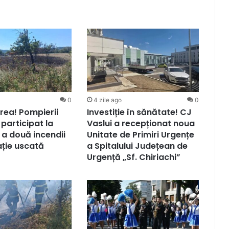
0
4 zile ago
0
rea! Pompierii
Investiție în sănătate! CJ
 participat la
Vaslui a recepționat noua
 a două incendii
Unitate de Primiri Urgențe
ție uscată
a Spitalului Județean de
Urgență „Sf. Chiriachi”