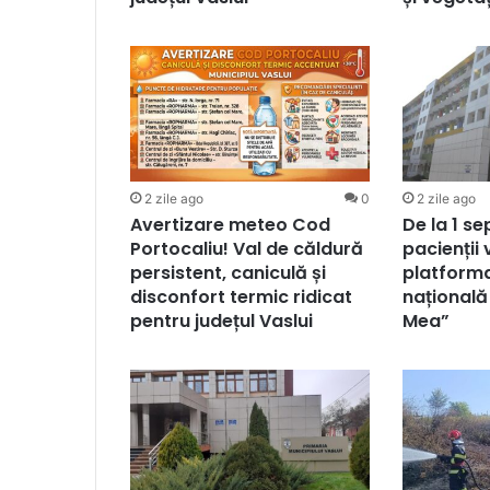
2 zile ago
0
2 zile ago
Avertizare meteo Cod
De la 1 s
Portocaliu! Val de căldură
pacienții 
persistent, caniculă și
platforma
disconfort termic ridicat
națională
pentru județul Vaslui
Mea”