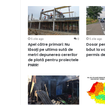
5 zile ago
0
5 zile ago
Apel către primari: Nu
Dosar pen
lăsați pe ultima sută de
băut la vo
metri depunerea cererilor
permis d
de plată pentru proiectele
PNRR!