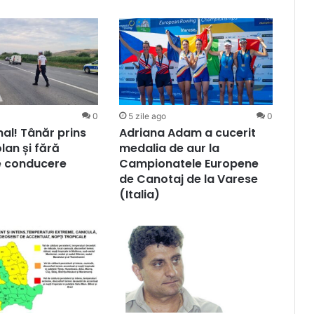
0
5 zile ago
0
al! Tânăr prins
Adriana Adam a cucerit
lan și fără
medalia de aur la
e conducere
Campionatele Europene
de Canotaj de la Varese
(Italia)