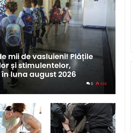
e mii de vasluieni! Plățile
lor și stimulentelor,
în luna august 2026
0
458