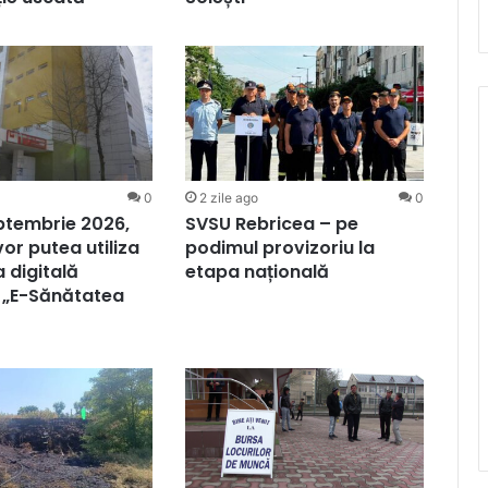
0
2 zile ago
0
eptembrie 2026,
SVSU Rebricea – pe
vor putea utiliza
podimul provizoriu la
 digitală
etapa națională
 „E-Sănătatea