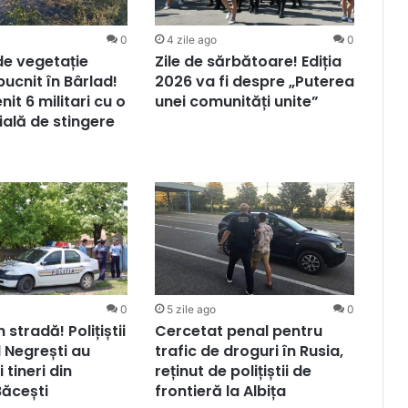
0
4 zile ago
0
de vegetație
Zile de sărbătoare! Ediția
bucnit în Bârlad!
2026 va fi despre „Puterea
nit 6 militari cu o
unei comunități unite”
ală de stingere
0
5 zile ago
0
 stradă! Polițiștii
Cercetat penal pentru
l Negrești au
trafic de droguri în Rusia,
 tineri din
reținut de polițiștii de
ăcești
frontieră la Albița