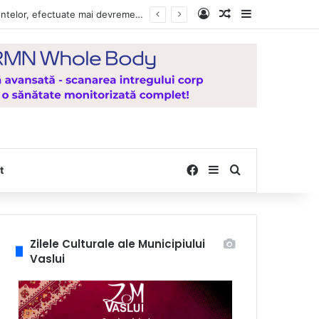
Log In
Random Article
Sidebar
Vești bune pentru zeci de mii de vasluieni! Plățile alocațiilor, indemnizațiilor și stimulentelor, efectuate mai devreme în luna august 2026
Facebook
Sidebar
Search for
t
Zilele Culturale ale Municipiului
Vaslui