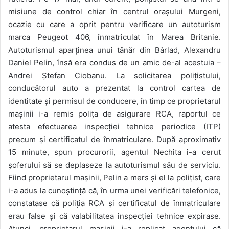
misiune de control chiar în centrul orașului Murgeni,
ocazie cu care a oprit pentru verificare un autoturism
marca Peugeot 406, înmatriculat în Marea Britanie.
Autoturismul aparținea unui tânăr din Bârlad, Alexandru
Daniel Pelin, însă era condus de un amic de-al acestuia –
Andrei Ștefan Ciobanu. La solicitarea polițistului,
conducătorul auto a prezentat la control cartea de
identitate și permisul de conducere, în timp ce proprietarul
mașinii i-a remis polița de asigurare RCA, raportul ce
atesta efectuarea inspecției tehnice periodice (ITP)
precum și certificatul de înmatriculare. După aproximativ
15 minute, spun procurorii, agentul Nechita i-a cerut
șoferului să se deplaseze la autoturismul său de serviciu.
Fiind proprietarul mașinii, Pelin a mers și el la polițist, care
i-a adus la cunoștință că, în urma unei verificări telefonice,
constatase că poliția RCA și certificatul de înmatriculare
erau false și că valabilitatea inspecției tehnice expirase.
Atunci, proprietarul mașinii i-a replicat agentului că