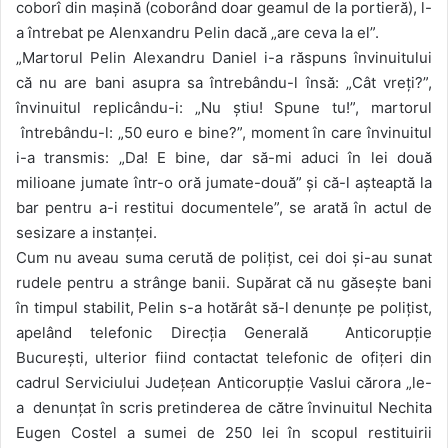
coborî din mașină (coborând doar geamul de la portieră), l-
a întrebat pe Alenxandru Pelin dacă „are ceva la el”.
„Martorul Pelin Alexandru Daniel i-a răspuns învinuitului
că nu are bani asupra sa întrebându-l însă: „Cât vreți?”,
învinuitul replicându-i: „Nu știu! Spune tu!”, martorul
întrebându-l: „50 euro e bine?”, moment în care învinuitul
i-a transmis: „Da! E bine, dar să-mi aduci în lei două
milioane jumate într-o oră jumate-două” și că-l așteaptă la
bar pentru a-i restitui documentele”, se arată în actul de
sesizare a instanței.
Cum nu aveau suma cerută de polițist, cei doi și-au sunat
rudele pentru a strânge banii. Supărat că nu găsește bani
în timpul stabilit, Pelin s-a hotărât să-l denunțe pe polițist,
apelând telefonic Direcția Generală Anticorupție
București, ulterior fiind contactat telefonic de ofițeri din
cadrul Serviciului Județean Anticorupție Vaslui cărora „le-
a denunțat în scris pretinderea de către învinuitul Nechita
Eugen Costel a sumei de 250 lei în scopul restituirii