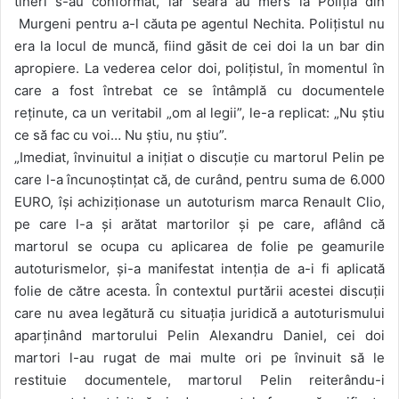
tineri s-au conformat, iar seara au mers la Poliția din
Murgeni pentru a-l căuta pe agentul Nechita. Polițistul nu
era la locul de muncă, fiind găsit de cei doi la un bar din
apropiere. La vederea celor doi, polițistul, în momentul în
care a fost întrebat ce se întâmplă cu documentele
reținute, ca un veritabil „om al legii”, le-a replicat: „Nu știu
ce să fac cu voi… Nu știu, nu știu”.
„Imediat, învinuitul a inițiat o discuție cu martorul Pelin pe
care l-a încunoștințat că, de curând, pentru suma de 6.000
EURO, își achiziționase un autoturism marca Renault Clio,
pe care l-a și arătat martorilor și pe care, aflând că
martorul se ocupa cu aplicarea de folie pe geamurile
autoturismelor, și-a manifestat intenția de a-i fi aplicată
folie de către acesta. În contextul purtării acestei discuții
care nu avea legătură cu situația juridică a autoturismului
aparținând martorului Pelin Alexandru Daniel, cei doi
martori l-au rugat de mai multe ori pe învinuit să le
restituie documentele, martorul Pelin reiterându-i