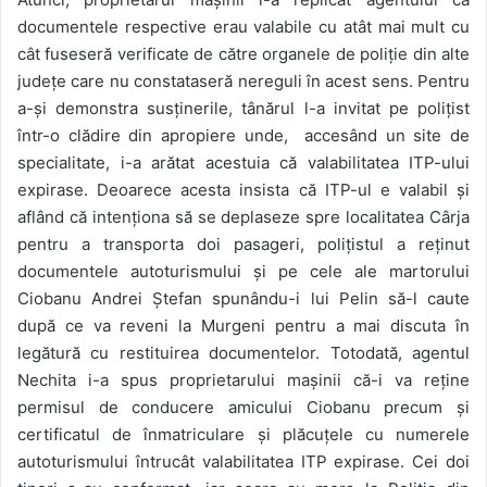
documentele respective erau valabile cu atât mai mult cu
cât fuseseră verificate de către organele de poliție din alte
județe care nu constataseră nereguli în acest sens. Pentru
a-și demonstra susținerile, tânărul l-a invitat pe polițist
într-o clădire din apropiere unde, accesând un site de
specialitate, i-a arătat acestuia că valabilitatea ITP-ului
expirase. Deoarece acesta insista că ITP-ul e valabil și
aflând că intenționa să se deplaseze spre localitatea Cârja
pentru a transporta doi pasageri, polițistul a reținut
documentele autoturismului și pe cele ale martorului
Ciobanu Andrei Ștefan spunându-i lui Pelin să-l caute
după ce va reveni la Murgeni pentru a mai discuta în
legătură cu restituirea documentelor. Totodată, agentul
Nechita i-a spus proprietarului mașinii că-i va reține
permisul de conducere amicului Ciobanu precum și
certificatul de înmatriculare și plăcuțele cu numerele
autoturismului întrucât valabilitatea ITP expirase. Cei doi