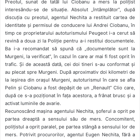
Preotul, sunat de tatăl lui Ciobanu a mers la polițist
interesându-se de situație. Absolut „întâmplător”, după
discuția cu preotul, agentul Nechita a restituit cartea de
identitate și permisul de conducere lui Andrei Ciobanu, în
timp ce proprietarului autoturismului Peugeot i-a cerut să
revină a doua zi la Poliție pentru a-i restitui documentele.
Ba i-a recomandat să spună că „documentele sunt la
Murgeni, la verificat”, în cazul în care ar mai fi fost oprit în
trafic. Și de această dată, cei doi tineri s-au conformat și
au plecat spre Murgeni. După aproximativ doi kilometri de
la ieșirea din orașul Murgeni, autoturismul în care se afla
Pelin și Ciobanu a fost depășit de un „Renault” Clio care,
după ce s-a poziționat în fața acestora, a frânat brusc și a
activat luminile de avarie.
Recunoscând mașina agentului Nechita, șoferul a oprit pe
partea dreaptă a sensului său de mers. Concomitent,
polițistul a oprit paralel, pe partea stângă a sensului lor de
mers. Potrivit procurorilor, agentul Eugen Nechita, fără a