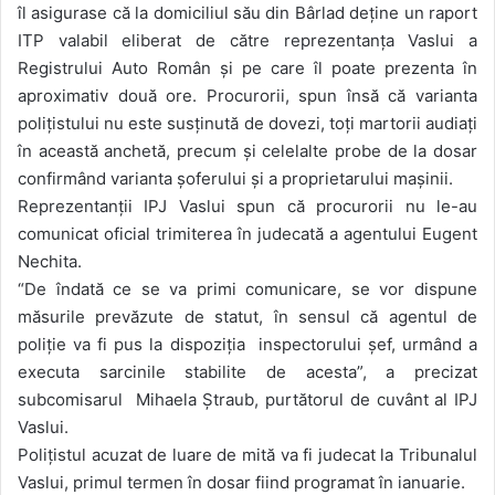
îl asigurase că la domiciliul său din Bârlad deține un raport
ITP valabil eliberat de către reprezentanța Vaslui a
Registrului Auto Român și pe care îl poate prezenta în
aproximativ două ore. Procurorii, spun însă că varianta
polițistului nu este susținută de dovezi, toți martorii audiați
în această anchetă, precum și celelalte probe de la dosar
confirmând varianta șoferului și a proprietarului mașinii.
Reprezentanții IPJ Vaslui spun că procurorii nu le-au
comunicat oficial trimiterea în judecată a agentului Eugent
Nechita.
“De îndată ce se va primi comunicare, se vor dispune
măsurile prevăzute de statut, în sensul că agentul de
poliție va fi pus la dispoziția inspectorului șef, urmând a
executa sarcinile stabilite de acesta”, a precizat
subcomisarul Mihaela Ștraub, purtătorul de cuvânt al IPJ
Vaslui.
Polițistul acuzat de luare de mită va fi judecat la Tribunalul
Vaslui, primul termen în dosar fiind programat în ianuarie.