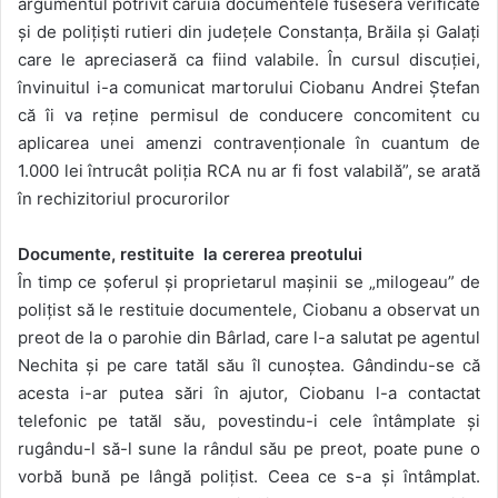
argumentul potrivit căruia documentele fuseseră verificate
și de polițiști rutieri din județele Constanța, Brăila și Galați
care le apreciaseră ca fiind valabile. În cursul discuției,
învinuitul i-a comunicat martorului Ciobanu Andrei Ștefan
că îi va reține permisul de conducere concomitent cu
aplicarea unei amenzi contravenționale în cuantum de
1.000 lei întrucât poliția RCA nu ar fi fost valabilă”, se arată
în rechizitoriul procurorilor
Documente, restituite la cererea preotului
În timp ce șoferul și proprietarul mașinii se „milogeau” de
polițist să le restituie documentele, Ciobanu a observat un
preot de la o parohie din Bârlad, care l-a salutat pe agentul
Nechita și pe care tatăl său îl cunoștea. Gândindu-se că
acesta i-ar putea sări în ajutor, Ciobanu l-a contactat
telefonic pe tatăl său, povestindu-i cele întâmplate și
rugându-l să-l sune la rândul său pe preot, poate pune o
vorbă bună pe lângă polițist. Ceea ce s-a și întâmplat.