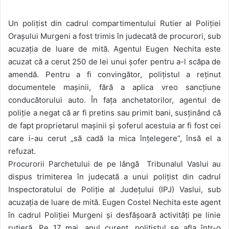
Un polițist din cadrul compartimentului Rutier al Poliției
Orașului Murgeni a fost trimis în judecată de procurori, sub
acuzația de luare de mită. Agentul Eugen Nechita este
acuzat că a cerut 250 de lei unui șofer pentru a-l scăpa de
amendă. Pentru a fi convingător, polițistul a reținut
documentele mașinii, fără a aplica vreo sancțiune
conducătorului auto. În fața anchetatorilor, agentul de
poliție a negat că ar fi pretins sau primit bani, susținând că
de fapt proprietarul mașinii și șoferul acestuia ar fi fost cei
care i-au cerut „să cadă la mica înțelegere”, însă el a
refuzat.
Procurorii Parchetului de pe lângă Tribunalul Vaslui au
dispus trimiterea în judecată a unui polițist din cadrul
Inspectoratului de Poliție al Județului (IPJ) Vaslui, sub
acuzația de luare de mită. Eugen Costel Nechita este agent
în cadrul Poliției Murgeni și desfășoară activități pe linie
rutieră. Pe 17 mai, anul curent, polițistul se afla într-o