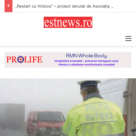
„Restart cu Hristos” – proiect derulat de Asociația Tinerilor Ortodocși Vaslui
M