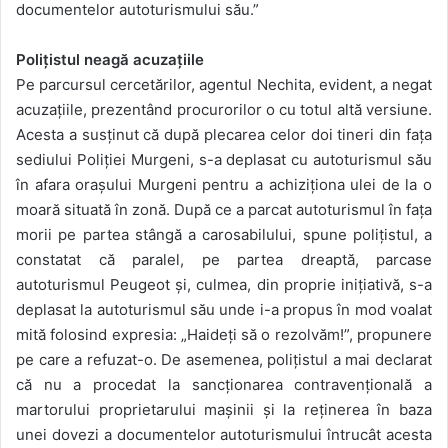
documentelor autoturismului său.”
Polițistul neagă acuzațiile
Pe parcursul cercetărilor, agentul Nechita, evident, a negat
acuzațiile, prezentând procurorilor o cu totul altă versiune.
Acesta a susținut că după plecarea celor doi tineri din fața
sediului Poliției Murgeni, s-a deplasat cu autoturismul său
în afara orașului Murgeni pentru a achiziționa ulei de la o
moară situată în zonă. După ce a parcat autoturismul în fața
morii pe partea stângă a carosabilului, spune polițistul, a
constatat că paralel, pe partea dreaptă, parcase
autoturismul Peugeot și, culmea, din proprie inițiativă, s-a
deplasat la autoturismul său unde i-a propus în mod voalat
mită folosind expresia: „Haideți să o rezolvăm!”, propunere
pe care a refuzat-o. De asemenea, polițistul a mai declarat
că nu a procedat la sancționarea contravențională a
martorului proprietarului mașinii și la reținerea în baza
unei dovezi a documentelor autoturismului întrucât acesta