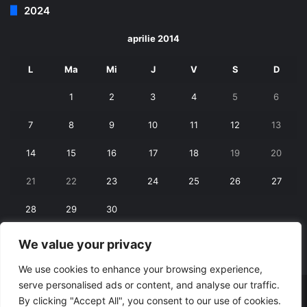
2024
aprilie 2014
L
Ma
Mi
J
V
S
D
1
2
3
4
5
6
7
8
9
10
11
12
13
14
15
16
17
18
19
20
21
22
23
24
25
26
27
28
29
30
We value your privacy
« mart.
mai »
We use cookies to enhance your browsing experience,
serve personalised ads or content, and analyse our traffic.
© Copyright 2026, All Rights Reserved |
RexNet
By clicking "Accept All", you consent to our use of cookies.