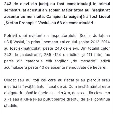
243 de elevi din județ au fost exmatriculați în primul
semestru al acestui an școlar. Majoritatea au înregistrat
absențe cu nemiluita. Campion la exigență a fost Liceul
„Ștefan Procopiu” Vaslui, cu 66 de exmatriculări.
Potrivit unei evidențe a Inspectoratului Școlar Județean
(ISJ) Vaslui, în primul semestru al anului școlar 2013-2014
au fost exmatriculați peste 240 de elevi. Din totalul celor
243 de „catastrofe”, 235 (124 de băieți și 111 fete) fac
parte din categoria chiulangiilor „de meserie”, adică
acumulaseră peste 40 de absențe nemotivate de fiecare.
Ciudat sau nu, toți cei care au riscat și au pierdut erau
înscriși la învățământul liceal de zi. Cum învățământul este
obligatoriu până la finele clasei a X-a, doar cei din clasele a
XI-a sau a XII-a și-au putut pierde dreptul de a-și continua
studiile.