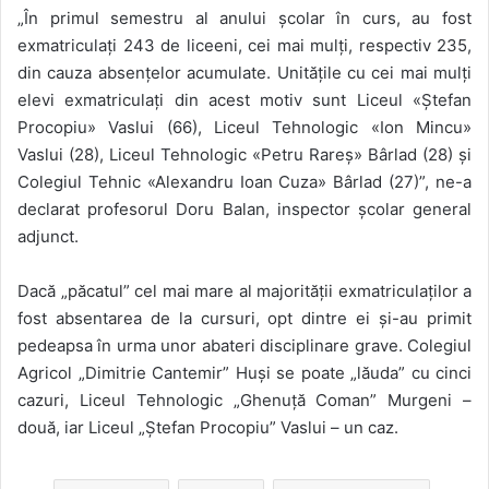
„În primul semestru al anului școlar în curs, au fost
exmatriculați 243 de liceeni, cei mai mulți, respectiv 235,
din cauza absențelor acumulate. Unitățile cu cei mai mulți
elevi exmatriculați din acest motiv sunt Liceul «Ștefan
Procopiu» Vaslui (66), Liceul Tehnologic «Ion Mincu»
Vaslui (28), Liceul Tehnologic «Petru Rareș» Bârlad (28) și
Colegiul Tehnic «Alexandru Ioan Cuza» Bârlad (27)”, ne-a
declarat profesorul Doru Balan, inspector școlar general
adjunct.
Dacă „păcatul” cel mai mare al majorității exmatriculaților a
fost absentarea de la cursuri, opt dintre ei și-au primit
pedeapsa în urma unor abateri disciplinare grave. Colegiul
Agricol „Dimitrie Cantemir” Huși se poate „lăuda” cu cinci
cazuri, Liceul Tehnologic „Ghenuță Coman” Murgeni –
două, iar Liceul „Ștefan Procopiu” Vaslui – un caz.