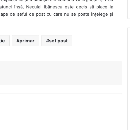
atunci însă, Neculai Ibănescu este decis să place la
scape de șeful de post cu care nu se poate înțelege și
tie
primar
sef post