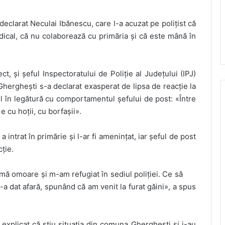
declarat Neculai Ibănescu, care l-a acuzat pe polițist că
dical, că nu colaborează cu primăria și că este mână în
ct, și șeful Inspectoratului de Poliție al Județului (IPJ)
Gherghești s-a declarat exasperat de lipsa de reacție la
l în legătură cu comportamentul șefului de post: «Între
e cu hoții, cu borfașii».
intrat în primărie și l-ar fi amenințat, iar șeful de post
cție.
mă omoare și m-am refugiat în sediul poliției. Ce să
-a dat afară, spunând că am venit la furat găini», a spus
u explicat că știu situația din comuna Gherghești și i-au