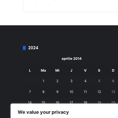
2024
aprilie 2014
L
Ma
Mi
J
V
S
D
1
2
3
4
5
6
7
8
9
10
11
12
13
14
15
16
17
18
19
20
We value your privacy
21
22
23
24
25
26
27