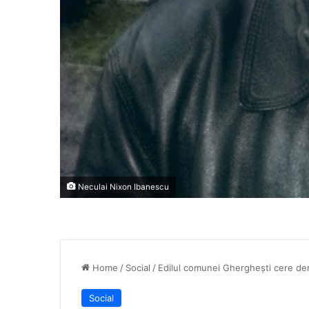
Neculai Nixon Ibanescu
Home
/
Social
/
Edilul comunei Gherghești cere dem
Social