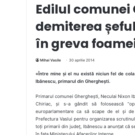
Edilul comunei 
demiterea șeful
în greva foame
Mihai Vasile
30 aprilie 2014
«Între mine și el nu există niciun fel de cola
Ibănescu, primarul din Gherghești.
Primarul comunei Gherghești, Neculai Nixon Ibăn
Chiriac, și s-a gândit să folosească “op
europarlamentare ca să scape de el și de «
Prefectura Vaslui pentru organizarea scrutinul
toți primarii din județ, Ibănescu a anunțat că 
în fața Ministerului Afacerilor Interne.