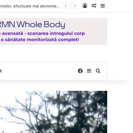
Log In
Random Article
Sidebar
Vești bune pentru zeci de mii de vasluieni! Plățile alocațiilor, indemnizațiilor și stimulentelor, efectuate mai devreme în luna august 2026
Facebook
Sidebar
Search for
t