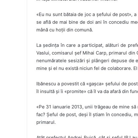
«Eu nu sunt bătaia de joc a șefului de post», a 
se află de mai bine de doi ani în concediu me
mână cu hoții din comună.
La ședința în care a participat, alături de prefe
Vaslui, comisarul șef Mihai Carp, primarul din 
nenumăratele sesizări și plângeri depuse de e
mine și el nu există niciun fel de colaborare. El 
Ibănescu a povestit că «gașca» șefului de post a 
îl insultă și îi «promite» că îl va da afară din fun
«Pe 31 ianuarie 2013, unii trăgeau de mine să 
fac? Șeful de post, deși îl știam în concediu, m
primarul.
Atât prefectul Andrei Puică, cât și șeful IPJ a