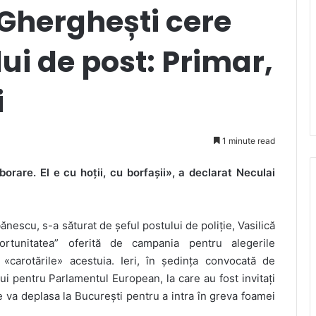
Gherghești cere
ui de post: Primar,
i
1 minute read
borare. El e cu hoții, cu borfașii», a declarat Neculai
escu, s-a săturat de șeful postului de poliție, Vasilică
ortunitatea” oferită de campania pentru alegerile
carotările» acestuia. Ieri, în ședința convocată de
ui pentru Parlamentul European, la care au fost invitați
se va deplasa la București pentru a intra în greva foamei