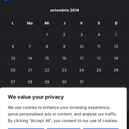
octombrie 2014
L
Ma
Mi
J
V
S
D
1
2
3
4
5
6
7
8
9
10
11
12
13
14
15
16
17
18
19
20
21
22
23
24
25
26
27
28
29
30
31
We value your privacy
« sept.
nov. »
We use cookies to enhance your browsing experience,
serve personalised ads or content, and analyse our traffic.
© Copyright 2026, All Rights Reserved |
RexNet
By clicking "Accept All", you consent to our use of cookies.