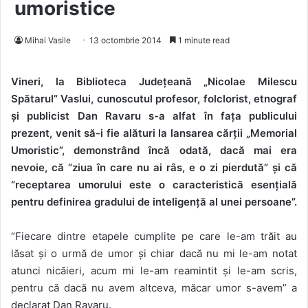
umoristice
Mihai Vasile
13 octombrie 2014
1 minute read
Vineri, la Biblioteca Județeană „Nicolae Milescu
Spătarul” Vaslui, cunoscutul profesor, folclorist, etnograf
și publicist Dan Ravaru s-a alfat în fața publicului
prezent, venit să-i fie alături la lansarea cărții „Memorial
Umoristic”, demonstrând încă odată, dacă mai era
nevoie, că “ziua în care nu ai râs, e o zi pierdută” și că
“receptarea umorului este o caracteristică esențială
pentru definirea gradului de inteligență al unei persoane”.
“Fiecare dintre etapele cumplite pe care le-am trăit au
lăsat și o urmă de umor și chiar dacă nu mi le-am notat
atunci nicăieri, acum mi le-am reamintit și le-am scris,
pentru că dacă nu avem altceva, măcar umor s-avem” a
declarat Dan Ravaru.