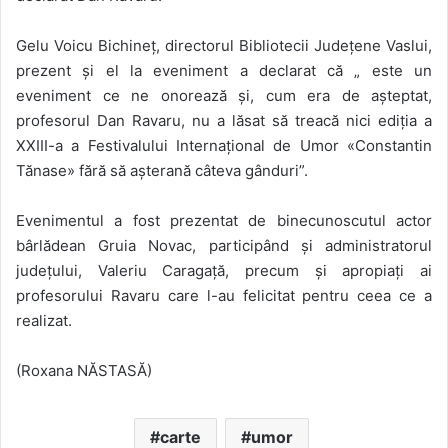
Gelu Voicu Bichineț, directorul Bibliotecii Județene Vaslui,
prezent și el la eveniment a declarat că „ este un
eveniment ce ne onorează și, cum era de așteptat,
profesorul Dan Ravaru, nu a lăsat să treacă nici ediția a
XXIII-a a Festivalului Internațional de Umor «Constantin
Tănase» fără să așterană câteva gânduri”.
Evenimentul a fost prezentat de binecunoscutul actor
bârlădean Gruia Novac, participând și administratorul
județului, Valeriu Caragață, precum și apropiați ai
profesorului Ravaru care l-au felicitat pentru ceea ce a
realizat.
(Roxana NĂSTASĂ)
carte
umor