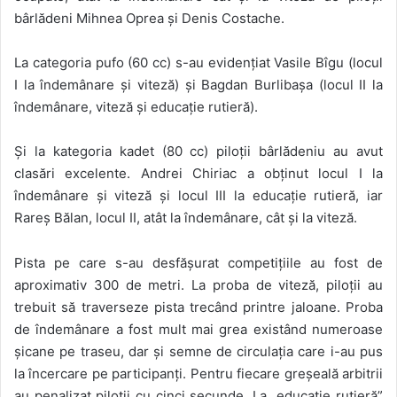
bârlădeni Mihnea Oprea și Denis Costache.
La categoria pufo (60 cc) s-au evidențiat Vasile Bîgu (locul
I la îndemânare și viteză) și Bagdan Burlibașa (locul II la
îndemânare, viteză și educație rutieră).
Și la kategoria kadet (80 cc) piloții bârlădeniu au avut
clasări excelente. Andrei Chiriac a obținut locul I la
îndemânare și viteză și locul III la educație rutieră, iar
Rareș Bălan, locul II, atât la îndemânare, cât și la viteză.
Pista pe care s-au desfășurat competițiile au fost de
aproximativ 300 de metri. La proba de viteză, piloții au
trebuit să traverseze pista trecând printre jaloane. Proba
de îndemânare a fost mult mai grea existând numeroase
șicane pe traseu, dar și semne de circulația care i-au pus
la încercare pe participanți. Pentru fiecare greșeală arbitrii
au penalizat piloții cu cinci secunde. La „educație rutieră”