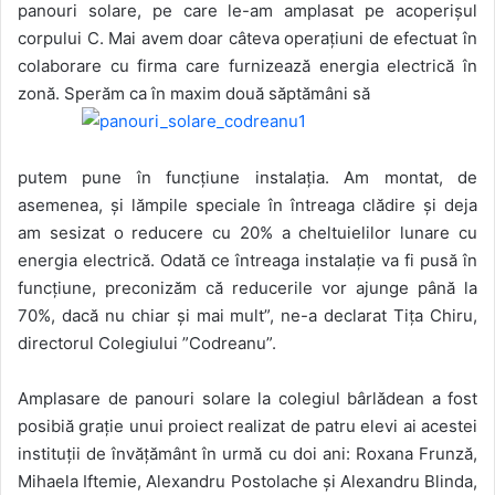
panouri solare, pe care le-am amplasat pe acoperișul
corpului C. Mai avem doar câteva operațiuni de efectuat în
colaborare cu firma care furnizează energia electrică în
zonă. Sperăm ca în maxim două săptămâni să
putem pune în funcțiune instalația. Am montat, de
asemenea, și lămpile speciale în întreaga clădire și deja
am sesizat o reducere cu 20% a cheltuielilor lunare cu
energia electrică. Odată ce întreaga instalație va fi pusă în
funcțiune, preconizăm că reducerile vor ajunge până la
70%, dacă nu chiar și mai mult”, ne-a declarat Tița Chiru,
directorul Colegiului ”Codreanu”.
Amplasare de panouri solare la colegiul bârlădean a fost
posibiă grație unui proiect realizat de patru elevi ai acestei
instituții de învățământ în urmă cu doi ani: Roxana Frunză,
Mihaela Iftemie, Alexandru Postolache și Alexandru Blinda,