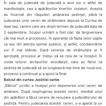
În sala de judecată de judecată a avut loc o altfel de
manifestație, cea a apărătorilor tinerilor violatori. Aceștia
au încercat din răsputeri amânarea ședinței, până la
judecarea unei cereri de strămutare depuse la Curtea de
Apel Iași, cerere care are drept termen de judecată data de
2 septembrie. Scopul urmărit a fost clar: de tergiversare
cât mai mult a procesului, în speranța că fapta celor șapte
va ieși din atenția opiniei publice, și astfel, condamnările
vor fi mai blânde. Dacă cererea de strămutare ar fi
aprobată, procesul ar trebui să se reia de la început. În
ciuda tuturor tertipurilor avocățești, care au făcut ca
ședința de judecată să se lungească mai bine de nouă ore,
procesul a continuat și a ajuns la final.
Balciul din curtea Justitiei oarbe
„Bâlciul” juridic a început prin depunerea unei cereri de
amânare. După respingerea acestei cereri, imediat unul
din apărători a făcut cerere de recuzare a judecătorului de
ședință. Pentru judecarea acestei cereri, s-a apelat la un