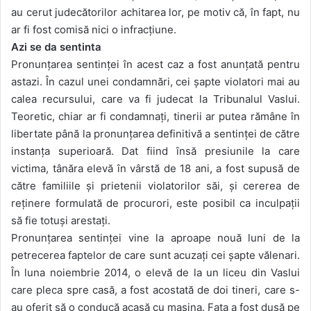
au cerut judecătorilor achitarea lor, pe motiv că, în fapt, nu
ar fi fost comisă nici o infracțiune.
Azi se da sentinta
Pronunțarea sentinței în acest caz a fost anunțată pentru
astazi. În cazul unei condamnări, cei șapte violatori mai au
calea recursului, care va fi judecat la Tribunalul Vaslui.
Teoretic, chiar ar fi condamnați, tinerii ar putea rămâne în
libertate până la pronunțarea definitivă a sentinței de către
instanța superioară. Dat fiind însă presiunile la care
victima, tânăra elevă în vârstă de 18 ani, a fost supusă de
către familiile și prietenii violatorilor săi, și cererea de
reținere formulată de procurori, este posibil ca inculpații
să fie totuși arestați.
Pronunțarea sentinței vine la aproape nouă luni de la
petrecerea faptelor de care sunt acuzați cei șapte vălenari.
În luna noiembrie 2014, o elevă de la un liceu din Vaslui
care pleca spre casă, a fost acostată de doi tineri, care s-
au oferit să o conducă acasă cu mașina. Fata a fost dusă pe