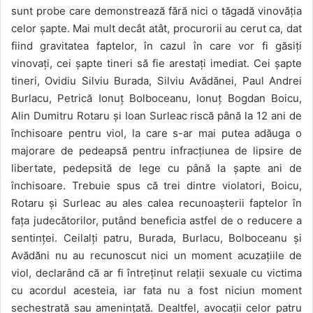
sunt probe care demonstrează fără nici o tăgadă vinovăția
celor șapte. Mai mult decât atât, procurorii au cerut ca, dat
fiind gravitatea faptelor, în cazul în care vor fi găsiți
vinovați, cei șapte tineri să fie arestați imediat. Cei șapte
tineri, Ovidiu Silviu Burada, Silviu Avădănei, Paul Andrei
Burlacu, Petrică Ionuț Bolboceanu, Ionuț Bogdan Boicu,
Alin Dumitru Rotaru și Ioan Surleac riscă până la 12 ani de
închisoare pentru viol, la care s-ar mai putea adăuga o
majorare de pedeapsă pentru infracțiunea de lipsire de
libertate, pedepsită de lege cu până la șapte ani de
închisoare. Trebuie spus că trei dintre violatori, Boicu,
Rotaru și Surleac au ales calea recunoașterii faptelor în
fața judecătorilor, putând beneficia astfel de o reducere a
sentinței. Ceilalți patru, Burada, Burlacu, Bolboceanu și
Avădăni nu au recunoscut nici un moment acuzațiile de
viol, declarând că ar fi întreținut relații sexuale cu victima
cu acordul acesteia, iar fata nu a fost niciun moment
sechestrată sau amenințată. Dealtfel, avocații celor patru