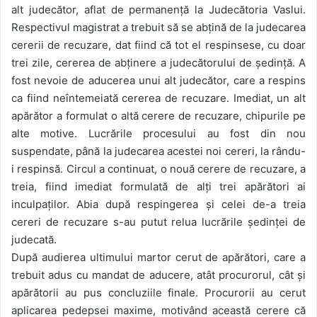
alt judecător, aflat de permanență la Judecătoria Vaslui.
Respectivul magistrat a trebuit să se abțină de la judecarea
cererii de recuzare, dat fiind că tot el respinsese, cu doar
trei zile, cererea de abținere a judecătorului de ședință. A
fost nevoie de aducerea unui alt judecător, care a respins
ca fiind neîntemeiată cererea de recuzare. Imediat, un alt
apărător a formulat o altă cerere de recuzare, chipurile pe
alte motive. Lucrările procesului au fost din nou
suspendate, până la judecarea acestei noi cereri, la rându-
i respinsă. Circul a continuat, o nouă cerere de recuzare, a
treia, fiind imediat formulată de alți trei apărători ai
inculpaților. Abia după respingerea și celei de-a treia
cereri de recuzare s-au putut relua lucrările ședinței de
judecată.
După audierea ultimului martor cerut de apărători, care a
trebuit adus cu mandat de aducere, atât procurorul, cât și
apărătorii au pus concluziile finale. Procurorii au cerut
aplicarea pedepsei maxime, motivând această cerere că