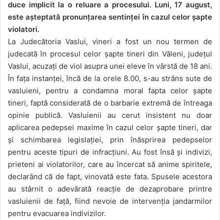
duce implicit la o reluare a procesului. Luni, 17 august,
este așteptată pronunțarea sentinței în cazul celor șapte
violatori.
La Judecătoria Vaslui, vineri a fost un nou termen de
judecată în procesul celor șapte tineri din Văleni, județul
Vaslui, acuzați de viol asupra unei eleve în vârstă de 18 ani.
În fața instanței, încă de la orele 8.00, s-au strâns sute de
vasluieni, pentru a condamna moral fapta celor șapte
tineri, faptă considerată de o barbarie extremă de întreaga
opinie publică. Vasluienii au cerut insistent nu doar
aplicarea pedepsei maxime în cazul celor șapte tineri, dar
și schimbarea legislației, prin înăsprirea pedepselor
pentru aceste tipuri de infracțiuni. Au fost însă și indivizi,
prieteni ai violatorilor, care au încercat să anime spiritele,
declarând că de fapt, vinovată este fata. Spusele acestora
au stârnit o adevărată reacție de dezaprobare printre
vasluienii de față, fiind nevoie de intervenția jandarmilor
pentru evacuarea indivizilor.