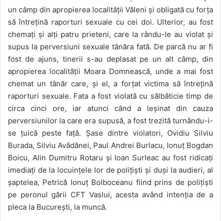
un câmp din apropierea localității Văleni și obligată cu forța
să întrețină raporturi sexuale cu cei doi. Ulterior, au fost
chemați și alți patru prieteni, care la rându-le au violat și
supus la perversiuni sexuale tânăra fată. De parcă nu ar fi
fost de ajuns, tinerii s-au deplasat pe un alt câmp, din
apropierea localității Moara Domnească, unde a mai fost
chemat un tânăr care, și el, a forțat victima să întrețină
raporturi sexuale. Fata a fost violată cu sălbăticie timp de
circa cinci ore, iar atunci când a leșinat din cauza
perversiunilor la care era supusă, a fost trezită turnându-i-
se țuică peste față. Șase dintre violatori, Ovidiu Silviu
Burada, Silviu Avădănei, Paul Andrei Burlacu, Ionuț Bogdan
Boicu, Alin Dumitru Rotaru și Ioan Surleac au fost ridicați
imediați de la locuințele lor de polițiști și duși la audieri, al
șaptelea, Petrică Ionuț Bolboceanu fiind prins de polițiști
pe peronul gării CFT Vaslui, acesta având intenția de a
pleca la București, la muncă.