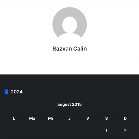
Razvan Calin
2024
august 2015
L
Ma
Mi
J
V
S
D
1
2