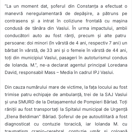
”La un moment dat, șoferul din Constanța a efectuat o
manevră neregulamentară de depășire, a pătruns pe
contrasens și a intrat în coliziune frontală cu mașina
condusă de tânăra din Vaslui. În urma impactului, ambii
conducători auto au fost rănți, precum și alte patru
persoane: doi minori (în vârstă de 4 ani, respectiv 7 ani) un
bărbat în vârstă, de 33 ani și o femeie în vârstă de 44 ani,
toți din municipiul Vaslui, pasageri în autoturismul condus
de Iolanda. M.”, ne-a declarat agentul principal Loredana
David, responsabil Mass – Media în cadrul IPJ Vaslui.
Din cauza numărului mare de victime, la fața locului au fost
trimise patru echipaje de ambulanță, trei de la SAJ Vaslui
și una SMURD de la Detașamentul de Pompieri Bârlad. Toți
răniții au fost transportați la Spitalul municipal de Urgență
„Elena Beldiman” Bârlad. Șoferul de pe autoutilitară a fost
diagnosticat cu contuzie toracică, iar Iolanda M. cu
traumatism cranio-cerebral, contuzie umăr și coloană