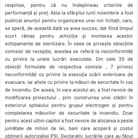
respinse, pentru că nu îndeplineau criteriile de
performanță și preț. Abia la sfârșitul lunii noiembrie a fost
publicat anunțul pentru organizarea unei noi licitații, care,
se speră, de această dată va avea succes, dat fiind timpul
scurt rămas pentru achiziția și montarea acestor
echipamente de sterilizare. În ceea ce privește obiecțiile
comisiei de recepție, acestea se referă la neconformități
cu privire la unele lucrări executate. Din cele 35 de
obiecții formulate de respectiva comisie , 7 privesc
neconformități cu privire la execuția scării exterioare de
evacuare, iar altele cu privire la măsuri de securitate în caz
de incendiu. De aceea, în vara acestui an, a fost nevoie de
modificarea proiectului , prin construirea unei clădiri în
exteriorul spitalului pentru grupul electrogen și pentru
completarea măsurilor de securitate la incendiu. Doar
pentru acest ultim capitol a fost nevoie de alocarea a peste
jumătate de milion de lei, bani care acoperă și costul
obținerii autorizației PSI. Declarativ, lucrările care au făcut