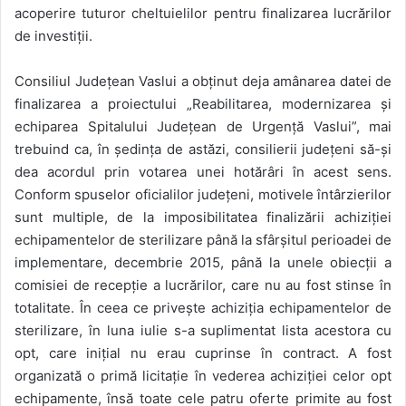
acoperire tuturor cheltuielilor pentru finalizarea lucrărilor
de investiții.
Consiliul Județean Vaslui a obținut deja amânarea datei de
finalizarea a proiectului „Reabilitarea, modernizarea și
echiparea Spitalului Județean de Urgență Vaslui”, mai
trebuind ca, în ședința de astăzi, consilierii județeni să-și
dea acordul prin votarea unei hotărâri în acest sens.
Conform spuselor oficialilor județeni, motivele întârzierilor
sunt multiple, de la imposibilitatea finalizării achiziției
echipamentelor de sterilizare până la sfârșitul perioadei de
implementare, decembrie 2015, până la unele obiecții a
comisiei de recepție a lucrărilor, care nu au fost stinse în
totalitate. În ceea ce privește achiziția echipamentelor de
sterilizare, în luna iulie s-a suplimentat lista acestora cu
opt, care inițial nu erau cuprinse în contract. A fost
organizată o primă licitație în vederea achiziției celor opt
echipamente, însă toate cele patru oferte primite au fost