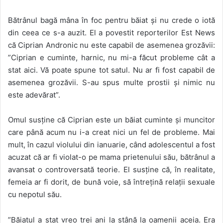
Bătrânul bagă mâna în foc pentru băiat și nu crede o iotă
din ceea ce s-a auzit. El a povestit reporterilor Est News
că Ciprian Andronic nu este capabil de asemenea grozăvii:
”Ciprian e cuminte, harnic, nu mi-a făcut probleme cât a
stat aici. Vă poate spune tot satul. Nu ar fi fost capabil de
asemenea grozăvii. S-au spus multe prostii și nimic nu
este adevărat”.
Omul susține că Ciprian este un băiat cuminte și muncitor
care până acum nu i-a creat nici un fel de probleme. Mai
mult, în cazul violului din ianuarie, când adolescentul a fost
acuzat că ar fi violat-o pe mama prietenului său, bătrânul a
avansat o controversată teorie. El susține că, în realitate,
femeia ar fi dorit, de bună voie, să întrețină relații sexuale
cu nepotul său.
”Băiatul a stat vreo trei ani la stână la oamenii aceia. Era