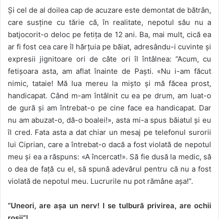
Și cel de al doilea cap de acuzare este demontat de bătrân,
care susține cu tărie că, în realitate, nepotul său nu a
batjocorit-o deloc pe fetița de 12 ani. Ba, mai mult, cică ea
ar fi fost cea care îl hărțuia pe băiat, adresându-i cuvinte și
expresii jignitoare ori de câte ori îl întâlnea: ”Acum, cu
fetișoara asta, am aflat înainte de Paști. «Nu i-am făcut
nimic, tataie! Mă lua mereu la mișto și mă făcea prost,
handicapat. Când m-am întâlnit cu ea pe drum, am luat-o
de gură și am întrebat-o pe cine face ea handicapat. Dar
nu am abuzat-o, dă-o boalei!», asta mi-a spus băiatul și eu
îl cred. Fata asta a dat chiar un mesaj pe telefonul surorii
lui Ciprian, care a întrebat-o dacă a fost violată de nepotul
meu și ea a răspuns: «A încercat!». Să fie dusă la medic, să
o dea de față cu el, să spună adevărul pentru că nu a fost
violată de nepotul meu. Lucrurile nu pot rămâne așa!”.
“Uneori, are așa un nerv! I se tulbură privirea, are ochii
roșii”!