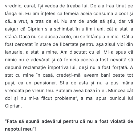
vrednic, curat, își vedea de treaba lui. De aia l-au ținut pe
lângă ei. Eu am înțeles că femeia aceia consuma alcool și
că…a vrut, a tras de el. Nu am de unde să știu, dar vă
asigur că Ciprian s-a schimbat în ultimii ani, cât a stat la
stână. Dacă nu se ducea acolo, nu se întâmpla nimic. Cât a
fost cercetat în stare de libertate pentru așa zisul viol din
ianuarie, a stat la mine. Am discutat cu el. Mi-a spus că
nimic nu e adevărat și că femeia aceea a fost nevoită să
depună reclamație împotriva lui, deși nu a fost forțată. A
stat cu mine în casă, credeți-mă, aveam bani peste tot
puși, ca un pensionar. Știa de asta și nu a pus mâna
vreodată pe vreun leu. Puteam avea bază în el. Muncea cât
doi și nu mi-a făcut probleme”, a mai spus bunicul lui
Ciprian.
”Fata să spună adevărul pentru că nu a fost violată de
nepotul meu”!