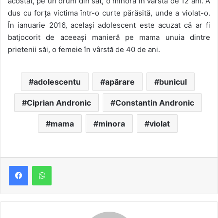
acostat, pe un drum din sat, o minoră în vârstă de 12 ani. A
dus cu forța victima într-o curte părăsită, unde a violat-o.
În ianuarie 2016, același adolescent este acuzat că ar fi
batjocorit de aceeași manieră pe mama unuia dintre
prietenii săi, o femeie în vârstă de 40 de ani.
adolescentu
apărare
bunicul
Ciprian Andronic
Constantin Andronic
mama
minora
violat