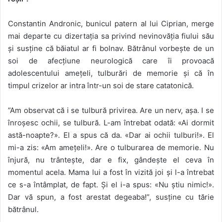
Constantin Andronic, bunicul patern al lui Ciprian, merge
mai departe cu dizertația sa privind nevinovăția fiului său
și susține că băiatul ar fi bolnav. Bătrânul vorbește de un
soi de afecțiune neurologică care îi provoacă
adolescentului amețeli, tulburări de memorie și că în
timpul crizelor ar intra într-un soi de stare catatonică.
”Am observat că i se tulbură privirea. Are un nerv, așa. I se
înroșesc ochii, se tulbură. L-am întrebat odată: «Ai dormit
astă-noapte?». El a spus că da. «Dar ai ochii tulburi!». El
mi-a zis: «Am amețeli!». Are o tulburarea de memorie. Nu
înjură, nu trântește, dar e fix, gândește el ceva în
momentul acela. Mama lui a fost în vizită joi și l-a întrebat
ce s-a întâmplat, de fapt. Și el i-a spus: «Nu știu nimic!».
Dar vă spun, a fost arestat degeaba!”, susține cu tărie
bătrânul.