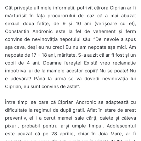
Cât privește ultimele informații, potrivit cărora Ciprian ar fi
mărturisit în fața procurorului de caz că a mai abuzat
sexual două fetițe, de 9 și 10 ani (verișoare cu el),
Constantin Andronic este la fel de vehement și ferm
convins de nevinovăția nepotului său: ”De nevoie a spus
așa ceva, deși eu nu cred! Eu nu am nepoate așa mici. Am
nepoate de 17 – 18 ani, măritate. S-a auzit că ar fi fost și un
copil de 4 ani. Doamne ferește! Există vreo reclamație
împotriva lui de la mamele acestor copii? Nu se poate! Nu
e adevărat! Până la urmă se va dovedi nevinovăția lui
Ciprian, eu sunt convins de asta!”.
Între timp, se pare că Ciprian Andronic se adaptează cu
dificultate la regimul de după gratii. Aflat în stare de arest
preventiv, el i-a cerut mamei sale cărți, caiete și câteva
pixuri, probabil pentru a-și umple timpul. Adolescentul
este acuzat că pe 28 aprilie, chiar în Joia Mare, ar fi