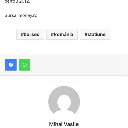
pentru 2012.
Sursa: money.ro
borsec
România
statiune
Mihai Vasile