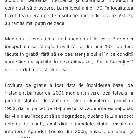
acolo. În perioada interbelică și comunistă, Borsecul a
continuat să prospere. La mijlocul anilor ’70, în localitatea
harghiteană erau peste o sută de unități de cazare. Astăzi,
au rămas mai puțin de zece.
Momentul revoluției a fost momentul în care Borsec a
început să se stingă. Privatizările din anii ’90 au fost
făcute în grabă, fără să se dea atenție cui și în ce condiții
sunt vândute spațiile. În doar câțiva ani, „Perla Carpaților”
și-a pierdut toată strălucirea.
Lovitura de grație a fost dată de închiderea bazei de
tratament balnear din 2001, moment în care localitatea și-a
pierdut statutul de stațiune balneo-climaterică primit în
1953, dar și pe cel de stațiune turistică de interes național,
iar vilele au început să se degradeze, ducând la „un aspect
estetic dezolant”, unul dintre punctele slabe trasate în
interiorul Agendei Locale din 2005, valabil, se pare, și