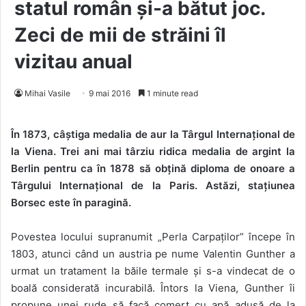
statul român și-a bătut joc.
Zeci de mii de străini îl
vizitau anual
Mihai Vasile
9 mai 2016
1 minute read
În 1873, câștiga medalia de aur la Târgul Internațional de
la Viena. Trei ani mai târziu ridica medalia de argint la
Berlin pentru ca în 1878 să obțină diploma de onoare a
Târgului Internațional de la Paris. Astăzi, stațiunea
Borsec este în paragină.
Povestea locului supranumit „Perla Carpaților” începe în
1803, atunci când un austria pe nume Valentin Gunther a
urmat un tratament la băile termale și s-a vindecat de o
boală considerată incurabilă. Întors la Viena, Gunther îi
propune unei rude să facă comerț cu apă adusă de la