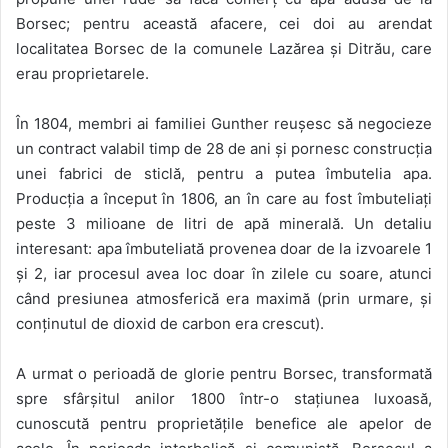
Borsec; pentru această afacere, cei doi au arendat
localitatea Borsec de la comunele Lazărea și Ditrău, care
erau proprietarele.
În 1804, membri ai familiei Gunther reușesc să negocieze
un contract valabil timp de 28 de ani și pornesc construcția
unei fabrici de sticlă, pentru a putea îmbutelia apa.
Producția a început în 1806, an în care au fost îmbuteliați
peste 3 milioane de litri de apă minerală. Un detaliu
interesant: apa îmbuteliată provenea doar de la izvoarele 1
și 2, iar procesul avea loc doar în zilele cu soare, atunci
când presiunea atmosferică era maximă (prin urmare, și
conținutul de dioxid de carbon era crescut).
A urmat o perioadă de glorie pentru Borsec, transformată
spre sfârșitul anilor 1800 într-o stațiunea luxoasă,
cunoscută pentru proprietățile benefice ale apelor de