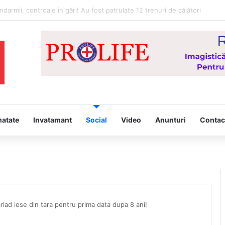
Hristos” – proiect derulat de Asociația Tinerilor Ortodocși Vaslui
natate
Invatamant
Social
Video
Anunturi
Contac
arlad iese din tara pentru prima data dupa 8 ani!