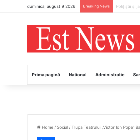
duminică, august 9 2026
Breaking News
„Restart cu 
Prima pagină
National
Administratie
Sa
Home
/
Social
/
Trupa Teatrului „Victor Ion Popa” B