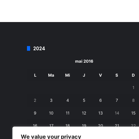
2024
mai 2016
L
Ma
Mi
J
V
S
D
1
2
3
4
5
6
7
8
9
10
11
12
13
14
15
16
17
18
19
20
21
22
We value your privacy
23
24
25
26
27
28
29