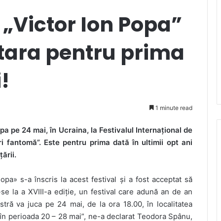
 „Victor Ion Popa”
 tara pentru prima
!
1 minute read
pa pe 24 mai, în Ucraina, la Festivalul Internațional de
 fantomă”. Este pentru prima dată în ultimii opt ani
ării.
opa» s-a înscris la acest festival și a fost acceptat să
u-se la a XVIII-a ediție, un festival care adună an de an
tră va juca pe 24 mai, de la ora 18.00, în localitatea
 în perioada 20 – 28 mai”, ne-a declarat Teodora Spânu,