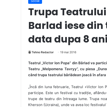
Social
Trupa Teatrului
Barlad iese din
data dupa 8 ani
Tehno Redactor
19 mai 2016
Teatrul „Victor Ion Popa” din Bârlad va partici
Teatru „Melpomena Tavryy”, cu piesa „Dureri
când trupa teatrului bârlădean joacă în afara ț
„
Încă din luna februarie, Teatrul «Victor Ion P
participe. Este un festival cu tradiție, aflând
trupe de teatru din întreaga lume. Trupa noas
Kherson (Ucraina), unde va avea loc festivalul