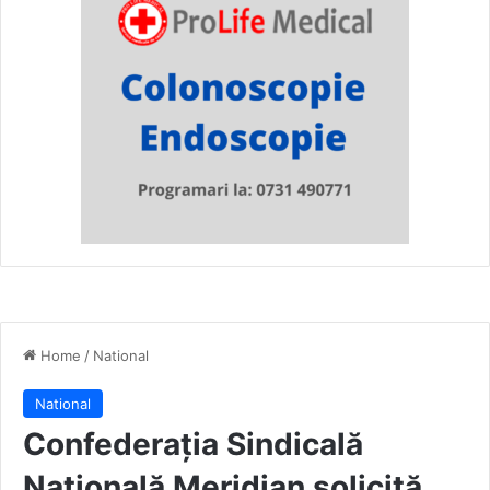
Home
/
National
National
Confederația Sindicală
Națională Meridian solicită