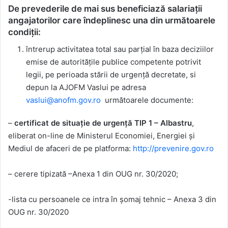
De prevederile de mai sus beneficiază salariații
angajatorilor care îndeplinesc una din următoarele
condiții:
întrerup activitatea total sau parțial în baza deciziilor
emise de autoritățile publice competente potrivit
legii, pe perioada stării de urgență decretate, si
depun la AJOFM Vaslui pe adresa
vaslui@anofm.gov.ro
următoarele documente:
–
certificat de situație de urgență TIP 1 – Albastru
,
eliberat on-line de Ministerul Economiei, Energiei și
Mediul de afaceri de pe platforma:
http://prevenire.gov.ro
– cerere tipizată –Anexa 1 din OUG nr. 30/2020;
-lista cu persoanele ce intra în șomaj tehnic – Anexa 3 din
OUG nr. 30/2020