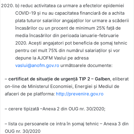
b) reduc activitatea ca urmare a efectelor epidemiei
COVID-19 și nu au capacitatea financiară de a achita
plata tuturor salariilor angajaților lor urmare a scăderii
încasărilor cu un procent de minimum 25% față de
media încasărilor din perioada ianuarie-februarie
2020. Acești angajatori pot beneficia de șomaj tehnic
pentru cel mult 75% din numărul salariaților și vor
depune la AJOFM Vaslui pe adresa
vaslui@anofm.gov.ro
următoarele documente:
–
certificat de situație de urgență TIP 2 – Galben
, eliberat
on-line de Ministerul Economiei, Energiei și Mediul de
afaceri de pe platforma:
http://prevenire.gov.ro
– cerere tipizată –Anexa 2 din OUG nr. 30/2020;
– lista cu persoanele ce intra în șomaj tehnic – Anexa 3 din
OUG nr. 30/2020