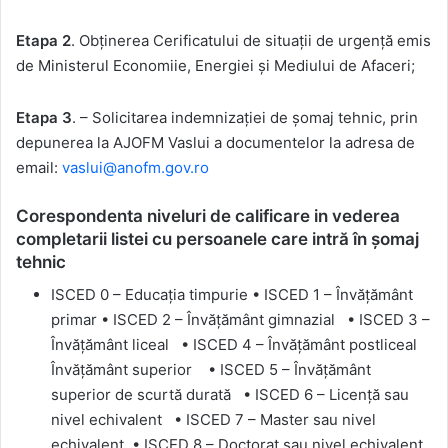
Etapa 2
. Obținerea Cerificatului de situații de urgență emis
de Ministerul Economiie, Energiei și Mediului de Afaceri;
Etapa 3
. – Solicitarea indemnizației de șomaj tehnic, prin
depunerea la AJOFM Vaslui a documentelor la adresa de
email:
vaslui@anofm.gov.ro
Corespondenta niveluri de calificare in vederea
completarii listei cu persoanele care intră în șomaj
tehnic
ISCED 0 – Educația timpurie • ISCED 1 – Învățământ
primar • ISCED 2 – Învățământ gimnazial • ISCED 3 –
Învățământ liceal • ISCED 4 – Învățământ postliceal
Învățământ superior • ISCED 5 – Învățământ
superior de scurtă durată • ISCED 6 – Licență sau
nivel echivalent • ISCED 7 – Master sau nivel
echivalent • ISCED 8 – Doctorat sau nivel echivalent