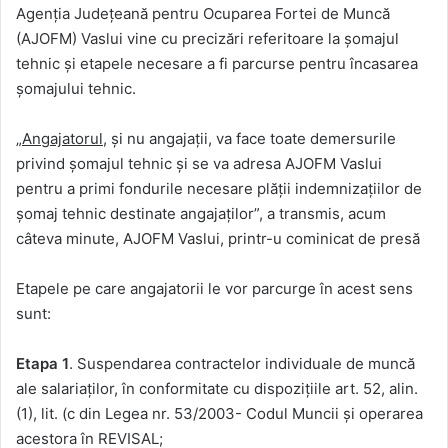
Agenția Județeană pentru Ocuparea Fortei de Muncă
(AJOFM) Vaslui vine cu precizări referitoare la șomajul
tehnic și etapele necesare a fi parcurse pentru încasarea
șomajului tehnic.
„Angajatorul
, și nu angajații, va face toate demersurile
privind șomajul tehnic și se va adresa AJOFM Vaslui
pentru a primi fondurile necesare plății indemnizațiilor de
șomaj tehnic destinate angajaților”, a transmis, acum
câteva minute, AJOFM Vaslui, printr-u cominicat de presă
Etapele pe care angajatorii le vor parcurge în acest sens
sunt:
Etapa 1
. Suspendarea contractelor individuale de muncă
ale salariaților, în conformitate cu dispozițiile art. 52, alin.
(1), lit. (c din Legea nr. 53/2003- Codul Muncii și operarea
acestora în REVISAL;