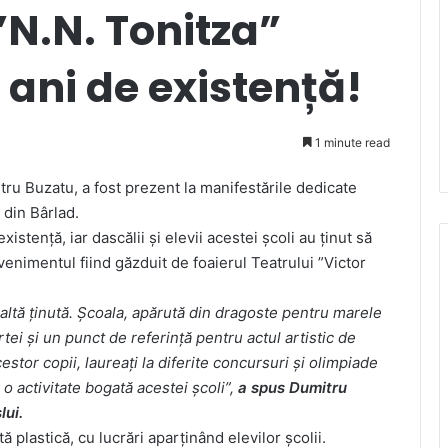
”N.N. Tonitza”
 ani de existență!
1 minute read
ru Buzatu, a fost prezent la manifestările dedicate
 din Bârlad.
xistență, iar dascălii și elevii acestei școli au ținut să
enimentul fiind găzduit de foaierul Teatrului ”Victor
naltă ținută. Școala, apărută din dragoste pentru marele
rtei și un punct de referință pentru actul artistic de
cestor copii, laureați la diferite concursuri și olimpiade
 o activitate bogată acestei școli”,
a spus Dumitru
lui.
 plastică, cu lucrări aparținând elevilor școlii.