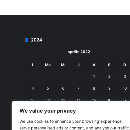
2024
aprilie 2022
L
Ma
Mi
J
V
S
D
1
2
3
4
5
6
7
8
9
10
11
12
13
14
15
16
17
We value your privacy
18
19
20
21
22
23
24
We use cookies to enhance your browsing experience,
25
26
27
28
29
30
serve personalised ads or content, and analyse our traffic.