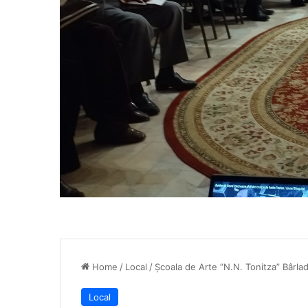
Home
/
Local
/
Școala de Arte ”N.N. Tonitza” Bârlad
Local