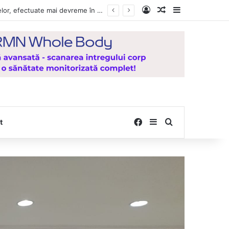
Log In
Random Article
Sidebar
Vești bune pentru zeci de mii de vasluieni! Plățile alocațiilor, indemnizațiilor și stimulentelor, efectuate mai devreme în luna august 2026
Facebook
Sidebar
Search for
t