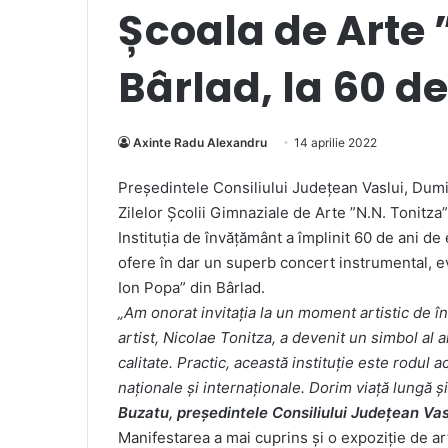
Școala de Arte 
Bârlad, la 60 de
Axinte Radu Alexandru
14 aprilie 2022
Președintele Consiliului Județean Vaslui, Dumit
Zilelor Școlii Gimnaziale de Arte ”N.N. Tonitza”
Instituția de învățământ a împlinit 60 de ani de e
ofere în dar un superb concert instrumental, ev
Ion Popa” din Bârlad.
„Am onorat invitația la un moment artistic de î
artist, Nicolae Tonitza, a devenit un simbol al a
calitate. Practic, această instituție este rodul a
naționale și internaționale. Dorim viață lungă și
Buzatu, președintele Consiliului Județean Vas
Manifestarea a mai cuprins și o expoziție de artă