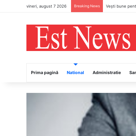
vineri, august 7 2026
Breaking News
PS Ignatie va în
Prima pagină
National
Administratie
Sa