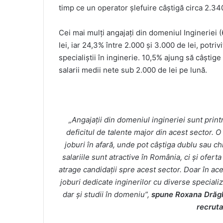
timp ce un operator șlefuire câștigă circa 2.340
Cei mai mulți angajați din domeniul Ingineriei (
lei, iar 24,3% între 2.000 și 3.000 de lei, potr
specialiștii în inginerie. 10,5% ajung să câștige
salarii medii nete sub 2.000 de lei pe lună.
„Angajații din domeniul ingineriei sunt print
deficitul de talente major din acest sector. O 
joburi în afară, unde pot câștiga dublu sau chi
salariile sunt atractive în România, ci și ofer
atrage candidații spre acest sector. Doar în ac
joburi dedicate inginerilor cu diverse speciali
dar și studii în domeniu”,
spune Roxana Drăghi
recruta