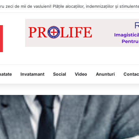
tâmpina, joi, la Vaslui, Icoana făcătoare de minuni a Maicii Domnului, d
natate
Invatamant
Social
Video
Anunturi
Contac