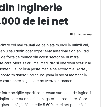
 din Inginerie
000 de lei net
3 minutes read
ntre cei mai căutați de pe piața muncii în ultimii ani,
meniu sau dețin doar experiență anterioară ori abilități
ui de forță de muncă din acest sector se numără
e care oferă salarii mai mari, dar și interesul scăzut al
in domeniu sunt însă peste media pe economie. Astfel, 1
ei, conform datelor introduse până în acest moment în
e către specialiștii care activează în domeniu.
 între pozițiile specifice, precum sunt cele de ingineri
ților care nu necesită obligatoriu o pregătire. Spre
ineriei câștigă în medie 5.600 de lei net pe lună, în