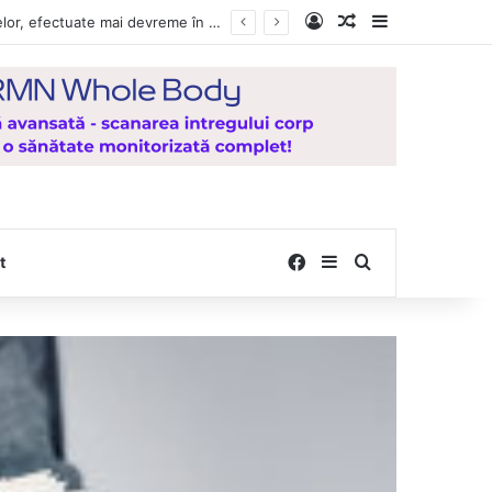
Log In
Random Article
Sidebar
e la Mănăstirea Hadâmbu
Facebook
Sidebar
Search for
t