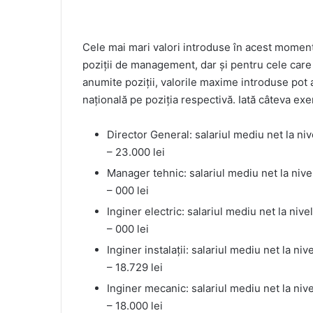
Cele mai mari valori introduse în acest moment 
poziții de management, dar și pentru cele care 
anumite poziții, valorile maxime introduse pot 
națională pe poziția respectivă. Iată câteva ex
Director General: salariul mediu net la niv
– 23.000 lei
Manager tehnic: salariul mediu net la nivel
– 000 lei
Inginer electric: salariul mediu net la nive
– 000 lei
Inginer instalații: salariul mediu net la niv
– 18.729 lei
Inginer mecanic: salariul mediu net la nive
– 18.000 lei