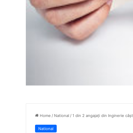
Home
/
National
/
1 din 2 angajați din Inginerie câș
National