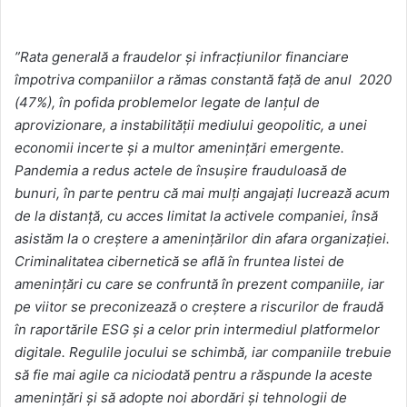
”Rata generală a fraudelor și infracțiunilor financiare
împotriva companiilor a rămas constantă față de anul 2020
(47%), în pofida problemelor legate de lanțul de
aprovizionare, a instabilității mediului geopolitic, a unei
economii incerte și a multor amenințări emergente.
Pandemia a redus actele de însușire frauduloasă de
bunuri, în parte pentru că mai mulți angajați lucrează acum
de la distanță, cu acces limitat la activele companiei, însă
asistăm la o creștere a amenințărilor din afara organizației.
Criminalitatea cibernetică se află în fruntea listei de
amenințări cu care se confruntă în prezent companiile, iar
pe viitor se preconizează o creștere a riscurilor de fraudă
în raportările ESG și a celor prin intermediul platformelor
digitale. Regulile jocului se schimbă, iar companiile trebuie
să fie mai agile ca niciodată pentru a răspunde la aceste
amenințări și să adopte noi abordări și tehnologii de