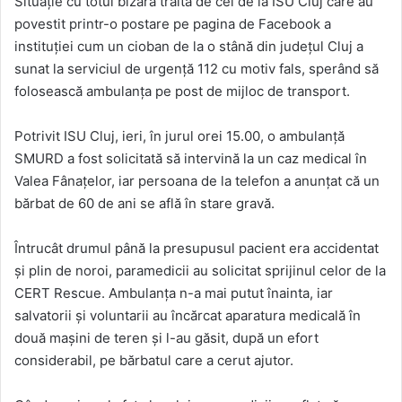
Situație cu totul bizară trăită de cei de la ISU Cluj care au
povestit printr-o postare pe pagina de Facebook a
instituției cum un cioban de la o stână din județul Cluj a
sunat la serviciul de urgență 112 cu motiv fals, sperând să
folosească ambulanța pe post de mijloc de transport.
Potrivit ISU Cluj, ieri, în jurul orei 15.00, o ambulanță
SMURD a fost solicitată să intervină la un caz medical în
Valea Fânațelor, iar persoana de la telefon a anunțat că un
bărbat de 60 de ani se află în stare gravă.
Întrucât drumul până la presupusul pacient era accidentat
și plin de noroi, paramedicii au solicitat sprijinul celor de la
CERT Rescue. Ambulanța n-a mai putut înainta, iar
salvatorii și voluntarii au încărcat aparatura medicală în
două mașini de teren și l-au găsit, după un efort
considerabil, pe bărbatul care a cerut ajutor.