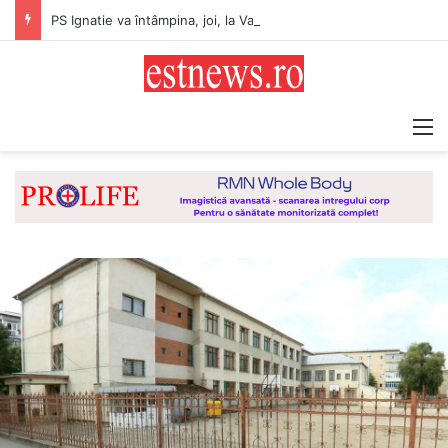
PS Ignatie va întâmpina, joi, la Vaslui, Icoana făcătoare de minuni a Maicii Domnului, de la Mănăstirea Hadâmbu
M