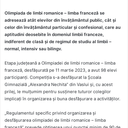
Olimpiada de limbi romanice – limba franceză se
adresează atât elevilor din învățământul public, cât și
celor din învățământul particular și confesional, care au
aptitudini deosebite în domeniul limbii franceze,
indiferent de clasă și de regimul de studiu al limbii –
normal, intensiv sau bilingv.
Etapa județeană a Olimpiadei de limbi romanice – limba
franceză, desfășurată pe 11 martie 2023, a avut 98 elevi
participanți. Competiția s-a desfășurat la Școala
Gimnazială „Alexandra Nechita” din Vaslui și, cu acest
prilej, le mulțumim pentru susținere tuturor colegilor
implicați în organizarea și buna desfășurare a activităților.
„Regulamentul specific privind organizarea și
desfășurarea olimpiadei de limbi romanice – limba
franceză” prevede obținerea unui punctaj minim de 90 de