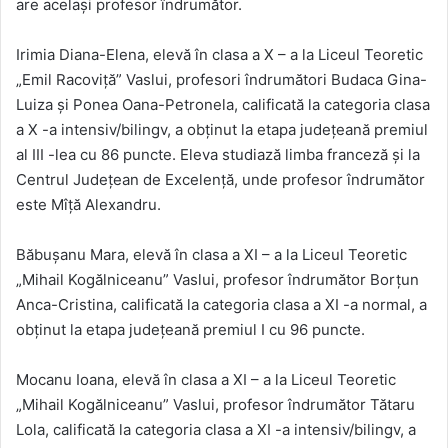
are același profesor îndrumător.
Irimia Diana-Elena, elevă în clasa a X – a la Liceul Teoretic
„Emil Racoviță” Vaslui, profesori îndrumători Budaca Gina-
Luiza și Ponea Oana-Petronela, calificată la categoria clasa
a X -a intensiv/bilingv, a obținut la etapa județeană premiul
al III -lea cu 86 puncte. Eleva studiază limba franceză și la
Centrul Județean de Excelență, unde profesor îndrumător
este Mîță Alexandru.
Băbușanu Mara, elevă în clasa a XI – a la Liceul Teoretic
„Mihail Kogălniceanu” Vaslui, profesor îndrumător Borțun
Anca-Cristina, calificată la categoria clasa a XI -a normal, a
obținut la etapa județeană premiul I cu 96 puncte.
Mocanu Ioana, elevă în clasa a XI – a la Liceul Teoretic
„Mihail Kogălniceanu” Vaslui, profesor îndrumător Tătaru
Lola, calificată la categoria clasa a XI -a intensiv/bilingv, a