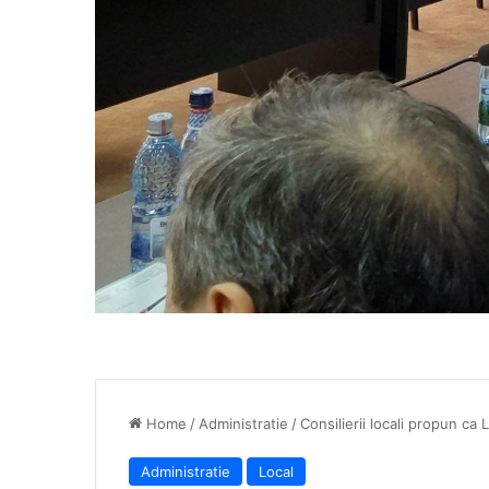
Home
/
Administratie
/
Consilierii locali propun c
Administratie
Local