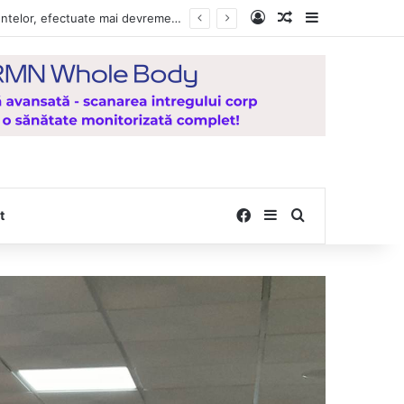
Log In
Random Article
Sidebar
, de la Mănăstirea Hadâmbu
Facebook
Sidebar
Search for
t