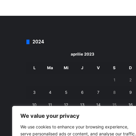
2024
aprilie 2023
L
Ma
Mi
J
V
S
D
1
2
3
4
5
6
7
8
9
10
11
12
13
14
15
16
We value your privacy
17
18
19
20
21
22
23
We use cookies to enhance your browsing experience,
24
25
26
27
28
29
30
serve personalised ads or content, and analyse our traffic.