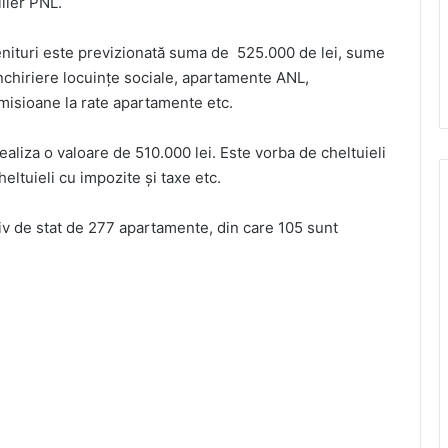
lier PNL.
enituri este previzionată suma de 525.000 de lei, sume
 închiriere locuinţe sociale, apartamente ANL,
omisioane la rate apartamente etc.
realiza o valoare de 510.000 lei. Este vorba de cheltuieli
heltuieli cu impozite și taxe etc.
iv de stat de 277 apartamente, din care 105 sunt