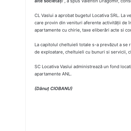
alte societăți”
, a spus Valentin Dragomir, consi
CL Vaslui a aprobat bugetul Locativa SRL. La v
care provin din venituri aferente activităţii de
apartamente cu chirie, taxe eliberări acte si c
La capitolul cheltuieli totale s-a prevăzut a se 
de exploatare, cheltuieli cu bunuri si servicii, c
SC Locativa Vaslui administrează un fond locat
apartamente ANL.
(Dănuț CIOBANU)