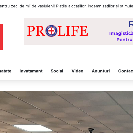
a întâmpina, joi, la Vaslui, Icoana făcătoare de minuni a Maicii Domnului
natate
Invatamant
Social
Video
Anunturi
Contac