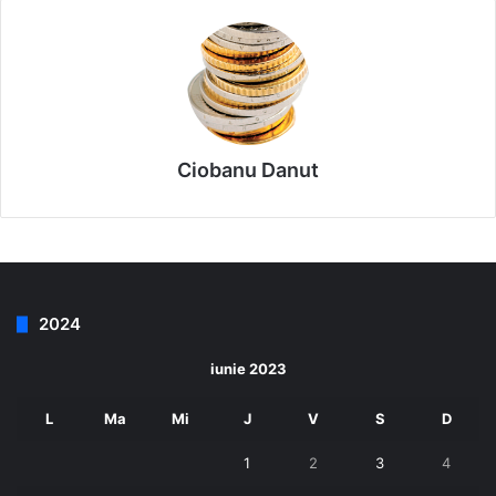
Ciobanu Danut
2024
iunie 2023
L
Ma
Mi
J
V
S
D
1
2
3
4