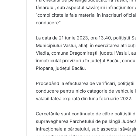
tânărului, sub aspectul săvârșirii infracțiunilor d
”complicitate la fals material în înscrisuri ofic
conducere”.
La data de 21 iunie 2023, ora 13.40, polițiștii Se
Municipiului Vaslui, aflați în exercitarea atribu
Vladia, comuna Dragomirești, județul Vaslui, au 
înmatriculat provizoriu în județul Bacău, cond
Plopana, județul Bacău.
Procedând la efectuarea de verificări, polițiști
conducere pentru nicio categorie de vehicule ia
valabilitatea expirată din luna februarie 2022.
Cercetările sunt continuate de către polițiștii d
supravegherea Parchetului de pe lângă Judecători
infracționale a bărbatului, sub aspectul săvârși