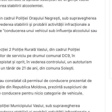
ea stabilirii alcoolemiei.
din cadrul Poliției Orașului Negrești, sub supravegherea
erea stabilirii și probării activității infracționale a
 de ”conducerea unui vehicul sub influența alcoolului sau
cției 2 Poliție Rurală Vaslui, din cadrul Poliției
uțiilor de serviciu pe drumul comunal DC9, în
epistat și oprit, în vederea controlului, un autoturism
e un tânăr de 21 de ani, din comuna Solești.
ii au constatat că permisul de conducere prezentat de
ățile din Republica Moldova, prezintă suspiciuni de
de conducere pentru nicio categorie de vehicule.
Poliției Municipiului Vaslui, sub supravegherea
erea stabilirii și probării activității infracționale a