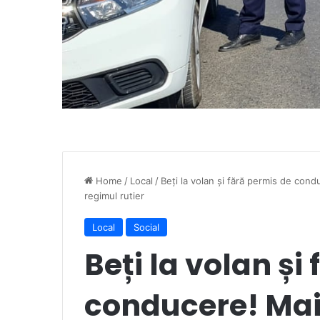
Home
/
Local
/
Beți la volan și fără permis de condu
regimul rutier
Local
Social
Beți la volan și
conducere! Mai 