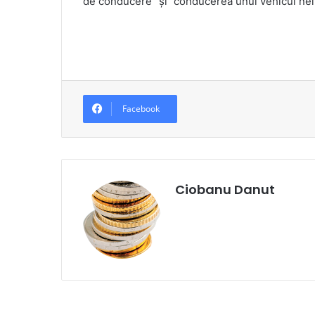
de conducere” și ”conducerea unui vehicul neî
Facebook
Ciobanu Danut