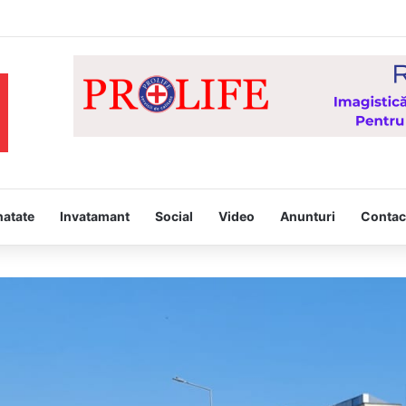
Hristos” – proiect derulat de Asociația Tinerilor Ortodocși Vaslui
natate
Invatamant
Social
Video
Anunturi
Contac