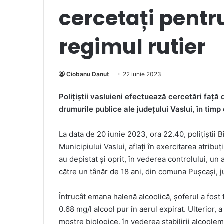
cercetați pentru
regimul rutier
Ciobanu Danut
22 iunie 2023
Polițiștii vasluieni efectuează cercetări față
drumurile publice ale județului Vaslui, în timp
La data de 20 iunie 2023, ora 22.40, polițiștii B
Municipiului Vaslui, aflați în exercitarea atribu
au depistat și oprit, în vederea controlului, un
către un tânăr de 18 ani, din comuna Pușcași, j
Întrucât emana halenă alcoolică, șoferul a fost 
0.68 mg/l alcool pur în aerul expirat. Ulterior,
mostre biologice, în vederea stabilirii alcoolem