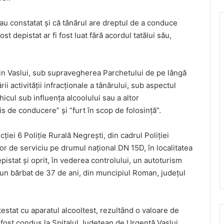
i au constatat și că tânărul are dreptul de a conduce
t depistat ar fi fost luat fără acordul tatălui său,
 din Vaslui, sub supravegherea Parchetului de pe lângă
rii activității infracționale a tânărului, sub aspectul
hicul sub influența alcoolului sau a altor
 de conducere” și ”furt în scop de folosință”.
cției 6 Poliție Rurală Negrești, din cadrul Poliției
ilor de serviciu pe drumul național DN 15D, în localitatea
epistat și oprit, în vederea controlului, un autoturism
 un bărbat de 37 de ani, din muncipiul Roman, județul
testat cu aparatul alcooltest, rezultând o valoare de
 a fost condus la Spitalul Județean de Urgență Vaslui