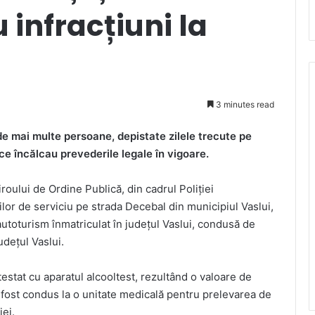
 infracțiuni la
3 minutes read
 de mai multe persoane, depistate zilele trecute pe
 ce încălcau prevederile legale în vigoare.
iroului de Ordine Publică, din cadrul Poliției
țiilor de serviciu pe strada Decebal din municipiul Vaslui,
 autoturism înmatriculat în județul Vaslui, condusă de
udețul Vaslui.
testat cu aparatul alcooltest, rezultând o valoare de
 a fost condus la o unitate medicală pentru prelevarea de
iei.