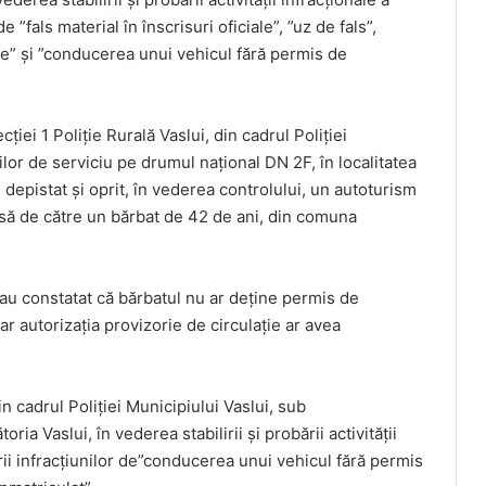
e ”fals material în înscrisuri oficiale”, ”uz de fals”,
iale” și ”conducerea unui vehicul fără permis de
cției 1 Poliție Rurală Vaslui, din cadrul Poliției
țiilor de serviciu pe drumul național DN 2F, în localitatea
depistat și oprit, în vederea controlului, un autoturism
usă de către un bărbat de 42 de ani, din comuna
i au constatat că bărbatul nu ar deține permis de
r autorizația provizorie de circulație ar avea
in cadrul Poliției Municipiului Vaslui, sub
a Vaslui, în vederea stabilirii și probării activității
rii infracțiunilor de”conducerea unui vehicul fără permis