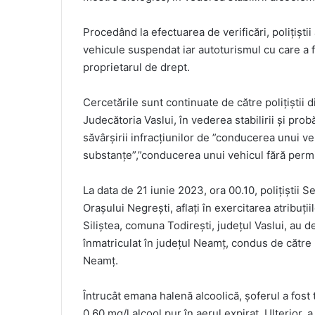
Procedând la efectuarea de verificări, polițiști
vehicule suspendat iar autoturismul cu care a fos
proprietarul de drept.
Cercetările sunt continuate de către polițiștii
Judecătoria Vaslui, în vederea stabilirii și probă
săvârșirii infracțiunilor de ”conducerea unui ve
substanțe”,”conducerea unui vehicul fără permis
La data de 21 iunie 2023, ora 00.10, polițiștii Se
Orașului Negrești, aflați în exercitarea atribuți
Siliștea, comuna Todirești, județul Vaslui, au d
înmatriculat în județul Neamț, condus de către
Neamț.
Întrucât emana halenă alcoolică, șoferul a fost 
0.60 mg/l alcool pur în aerul expirat. Ulterior,