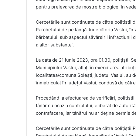
pentru prelevarea de mostre biologice, în veder
Cercetările sunt continuate de către polițiștii 
Parchetului de pe lângă Judecătoria Vaslui, în ved
bărbatului, sub aspectul săvârșirii infracțiunii
a altor substanțe”.
La data de 21 iunie 2023, ora 01.30, polițiștii Se
Municipiului Vaslui, aflați în exercitarea atrib
localitatea/comuna Solești, județul Vaslui, au d
înmatriculat în județul Vaslui, condusă de cătr
Procedând la efectuarea de verificări, polițișt
tânăr cu ocazia controlului, eliberat de autorit
contrafacere, iar tânărul nu ar deține permis 
Cercetările sunt continuate de către polițiștii 
Parchetului de pe lângă Judecătoria Vaslui, în ved