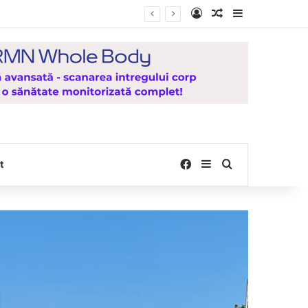
Log In
Random Article
Sidebar
Facebook
Sidebar
Search for
t