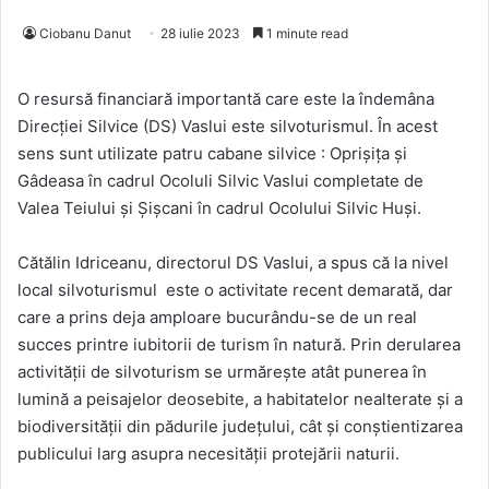
Ciobanu Danut
28 iulie 2023
1 minute read
O resursă financiară importantă care este la îndemâna
Direcției Silvice (DS) Vaslui este silvoturismul. În acest
sens sunt utilizate patru cabane silvice : Oprișița și
Gâdeasa în cadrul Ocoluli Silvic Vaslui completate de
Valea Teiului și Șișcani în cadrul Ocolului Silvic Huși.
Cătălin Idriceanu, directorul DS Vaslui, a spus că la nivel
local silvoturismul este o activitate recent demarată, dar
care a prins deja amploare bucurându-se de un real
succes printre iubitorii de turism în natură. Prin derularea
activității de silvoturism se urmărește atât punerea în
lumină a peisajelor deosebite, a habitatelor nealterate și a
biodiversității din pădurile județului, cât și conștientizarea
publicului larg asupra necesității protejării naturii.