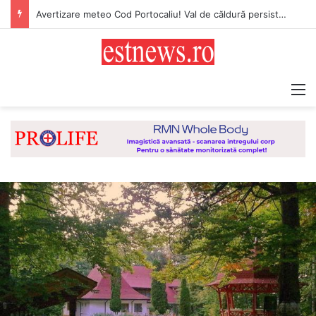
Avertizare meteo Cod Portocaliu! Val de căldură persistent, caniculă și disconfort termic ridicat pentru județul Vaslui
M