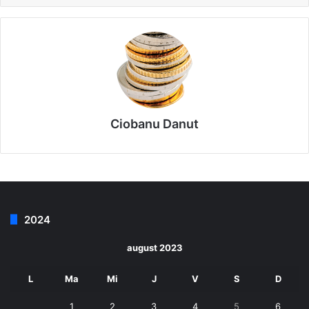
Ciobanu Danut
2024
august 2023
L
Ma
Mi
J
V
S
D
1
2
3
4
5
6