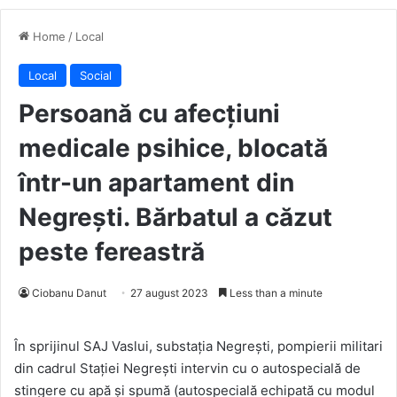
Home
/
Local
Local
Social
Persoană cu afecțiuni
medicale psihice, blocată
într-un apartament din
Negrești. Bărbatul a căzut
peste fereastră
Ciobanu Danut
27 august 2023
Less than a minute
În sprijinul SAJ Vaslui, substația Negrești, pompierii militari
din cadrul Stației Negrești intervin cu o autospecială de
stingere cu apă și spumă (autospecială echipată cu modul