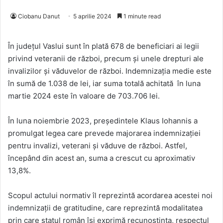
Ciobanu Danut
5 aprilie 2024
1 minute read
În județul Vaslui sunt în plată 678 de beneficiari ai legii
privind veteranii de război, precum şi unele drepturi ale
invalizilor şi văduvelor de război. Indemnizația medie este
în sumă de 1.038 de lei, iar suma totală achitată în luna
martie 2024 este în valoare de 703.706 lei.
În luna noiembrie 2023, președintele Klaus Iohannis a
promulgat legea care prevede majorarea indemnizației
pentru invalizi, veterani și văduve de război. Astfel,
începând din acest an, suma a crescut cu aproximativ
13,8%.
Scopul actului normativ îl reprezintă acordarea acestei noi
indemnizaţii de gratitudine, care reprezintă modalitatea
prin care statul român îşi exprimă recunoştinţa, respectul