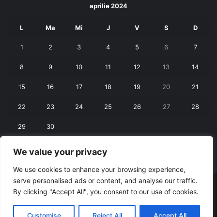
aprilie 2024
L
Ma
Mi
J
V
S
D
1
2
3
4
5
6
7
8
9
10
11
12
13
14
15
16
17
18
19
20
21
22
23
24
25
26
27
28
29
30
We value your privacy
« mart.
mai »
We use cookies to enhance your browsing experience,
serve personalised ads or content, and analyse our traffic.
© Copyright 2026, All Rights Reserved |
RexNet
By clicking "Accept All", you consent to our use of cookies.
Facebook
Customise
Reject All
Accept All