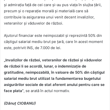
şi admiraţia faţă de cei care şi-au pus viaţa în slujba ţării,
precum şi o reparaţie morală şi materială care să
contribuie la asigurarea unui venit decent invalizilor,
veteranilor şi văduvelor de război.
Ajutorul financiar este neimpozabil și reprezintă 50% din
câștigul salarial mediu brut pe țară, care în acest moment
este, potrivit INS, de 7.000 de lei.
„Invalizilor de război, veteranilor de război şi văduvelor
de război li se acordă, lunar, o indemnizaţie de
gratitudine, neimpozabilă, în valoare de 50% din câştigul
salarial mediu brut utilizat la fundamentarea bugetului
asigurărilor sociale de stat aferent anului pentru care se
face plata”
, se arată în actul normativ.
(Dănuț CIOBANU)