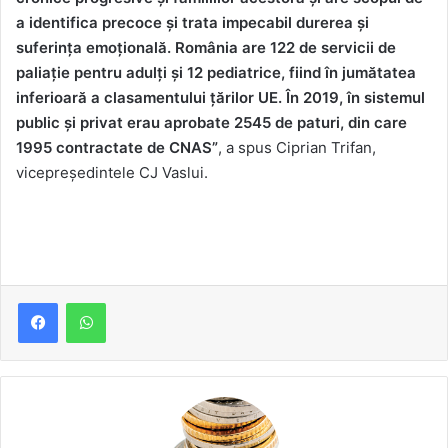
a identifica precoce și trata impecabil durerea și
suferința emoțională. România are 122 de servicii de
paliație pentru adulți și 12 pediatrice, fiind în jumătatea
inferioară a clasamentului țărilor UE. În 2019, în sistemul
public și privat erau aprobate 2545 de paturi, din care
1995 contractate de CNAS”
, a spus Ciprian Trifan,
vicepreședintele CJ Vaslui.