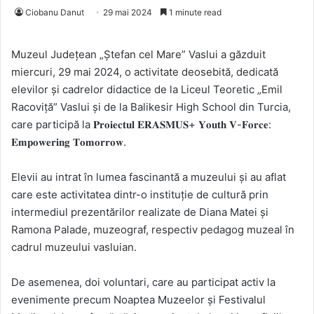
Ciobanu Danut
29 mai 2024
1 minute read
Muzeul Județean „Ștefan cel Mare” Vaslui a găzduit
miercuri, 29 mai 2024, o activitate deosebită, dedicată
elevilor și cadrelor didactice de la Liceul Teoretic „Emil
Racoviță” Vaslui și de la Balikesir High School din Turcia,
care participă la 𝐏𝐫𝐨𝐢𝐞𝐜𝐭𝐮𝐥 𝐄𝐑𝐀𝐒𝐌𝐔𝐒+ 𝐘𝐨𝐮𝐭𝐡 𝐕-𝐅𝐨𝐫𝐜𝐞:
𝐄𝐦𝐩𝐨𝐰𝐞𝐫𝐢𝐧𝐠 𝐓𝐨𝐦𝐨𝐫𝐫𝐨𝐰.
Elevii au intrat în lumea fascinantă a muzeului și au aflat
care este activitatea dintr-o instituție de cultură prin
intermediul prezentărilor realizate de Diana Matei și
Ramona Palade, muzeograf, respectiv pedagog muzeal în
cadrul muzeului vasluian.
De asemenea, doi voluntari, care au participat activ la
evenimente precum Noaptea Muzeelor și Festivalul