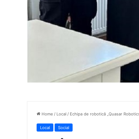
Home
/
Local
/
Echipa de robotică „Quasar Robotics”
Local
Social