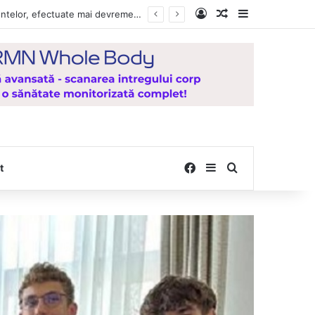
Log In
Random Article
Sidebar
Vești bune pentru zeci de mii de vasluieni! Plățile alocațiilor, indemnizațiilor și stimulentelor, efectuate mai devreme în luna august 2026
Facebook
Sidebar
Search for
t