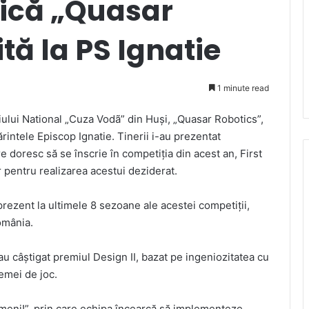
tică „Quasar
ită la PS Ignatie
1 minute read
iului National „Cuza Vodã” din Huși, „Quasar Robotics”,
ărintele Episcop Ignatie. Tinerii i-au prezentat
re doresc să se înscrie în competiția din acest an, First
r pentru realizarea acestui deziderat.
prezent la ultimele 8 sezoane ale acestei competiții,
omânia.
u câștigat premiul Design II, bazat pe ingeniozitatea cu
emei de joc.
ameni!”, prin care echipa încearcă să implementeze