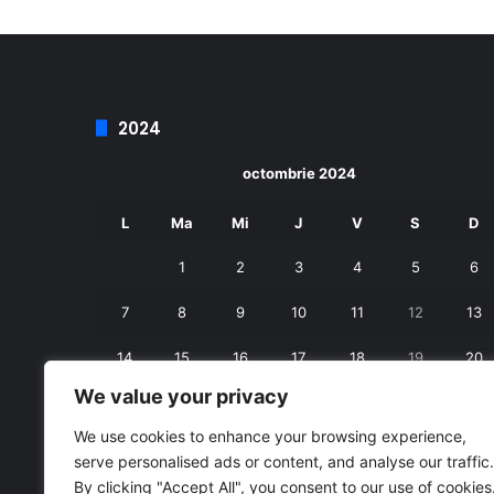
2024
octombrie 2024
L
Ma
Mi
J
V
S
D
1
2
3
4
5
6
7
8
9
10
11
12
13
14
15
16
17
18
19
20
We value your privacy
21
22
23
24
25
26
27
We use cookies to enhance your browsing experience,
28
29
30
31
serve personalised ads or content, and analyse our traffic.
By clicking "Accept All", you consent to our use of cookies