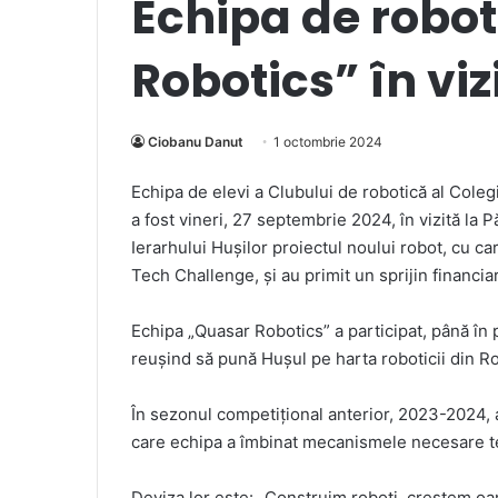
Echipa de robo
Robotics” în viz
Ciobanu Danut
1 octombrie 2024
Echipa de elevi a Clubului de robotică al Coleg
a fost vineri, 27 septembrie 2024, în vizită la P
Ierarhului Hușilor proiectul noului robot, cu ca
Tech Challenge, și au primit un sprijin financia
Echipa „Quasar Robotics” a participat, până în 
reușind să pună Hușul pe harta roboticii din R
În sezonul competițional anterior, 2023-2024, a
care echipa a îmbinat mecanismele necesare t
Deviza lor este: „Construim roboți, creștem o