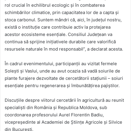
rol crucial în echilibrul ecologic și în combaterea
schimbărilor climatice, prin capacitatea lor de a capta și
stoca carbonul. Suntem mândri că, aici, în județul nostru,
există o instituție care contribuie activ la protejarea
acestor ecosisteme esențiale. Consiliul Județean va
continua să sprijine inițiativele durabile care valorifică
resursele naturale în mod responsabil”, a declarat acesta.
În cadrul evenimentului, participanții au vizitat fermele
Solești și Vaslui, unde au avut ocazia să vadă soiurile de
plante furajere dezvoltate de cercetătorii stațiunii – soiuri
esențiale pentru regenerarea și îmbunătățirea pajiștilor.
Discuțiile despre viitorul cercetării în agricultură au reunit
specialiști din România și Republica Moldova, sub
coordonarea profesorului Aurel Florentin Badiu,
vicepreședinte al Academiei de Științe Agricole și Silvice
din București.