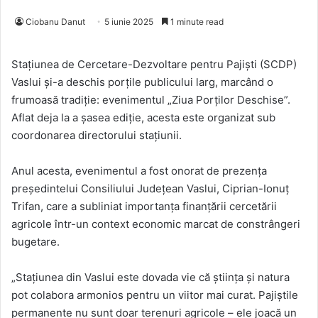
Ciobanu Danut
5 iunie 2025
1 minute read
Stațiunea de Cercetare-Dezvoltare pentru Pajiști (SCDP)
Vaslui și-a deschis porțile publicului larg, marcând o
frumoasă tradiție: evenimentul „Ziua Porților Deschise”.
Aflat deja la a șasea ediție, acesta este organizat sub
coordonarea directorului stațiunii.
Anul acesta, evenimentul a fost onorat de prezența
președintelui Consiliului Județean Vaslui, Ciprian-Ionuț
Trifan, care a subliniat importanța finanțării cercetării
agricole într-un context economic marcat de constrângeri
bugetare.
„Stațiunea din Vaslui este dovada vie că știința și natura
pot colabora armonios pentru un viitor mai curat. Pajiștile
permanente nu sunt doar terenuri agricole – ele joacă un