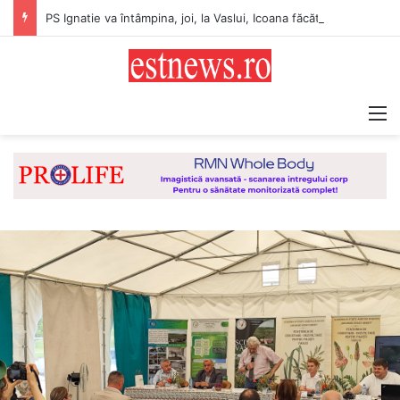
PS Ignatie va întâmpina, joi, la Vaslui, Icoana făcătoare de minuni a Maicii Domnului, de la Mănăstirea Hadâmbu
M