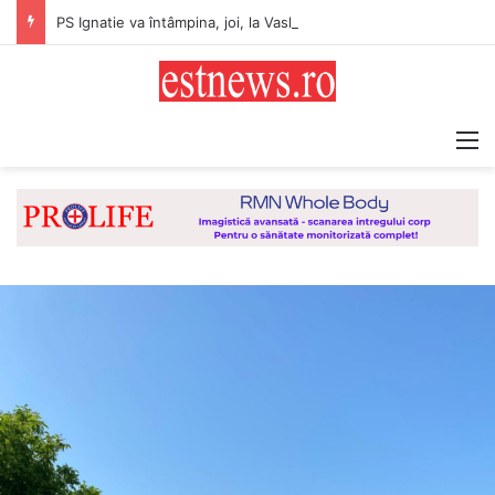
PS Ignatie va întâmpina, joi, la Vaslui, Icoana făcătoare de minuni a Maicii Domnului, de la Mănăstirea Hadâmbu
M