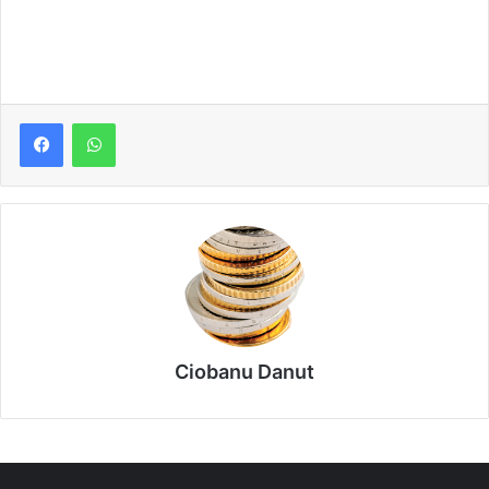
Ciobanu Danut