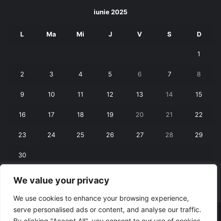
iunie 2025
L
Ma
Mi
J
V
S
D
1
2
3
4
5
6
7
8
9
10
11
12
13
14
15
16
17
18
19
20
21
22
23
24
25
26
27
28
29
30
We value your privacy
« mai
iul. »
We use cookies to enhance your browsing experience,
serve personalised ads or content, and analyse our traffic.
© Copyright 2026, All Rights Reserved |
RexNet
By clicking "Accept All", you consent to our use of cookies.