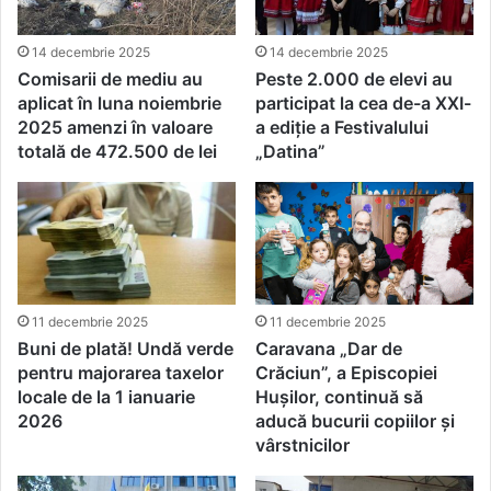
14 decembrie 2025
14 decembrie 2025
Comisarii de mediu au
Peste 2.000 de elevi au
aplicat în luna noiembrie
participat la cea de-a XXI-
2025 amenzi în valoare
a ediție a Festivalului
totală de 472.500 de lei
„Datina”
11 decembrie 2025
11 decembrie 2025
Buni de plată! Undă verde
Caravana „Dar de
pentru majorarea taxelor
Crăciun”, a Episcopiei
locale de la 1 ianuarie
Hușilor, continuă să
2026
aducă bucurii copiilor și
vârstnicilor