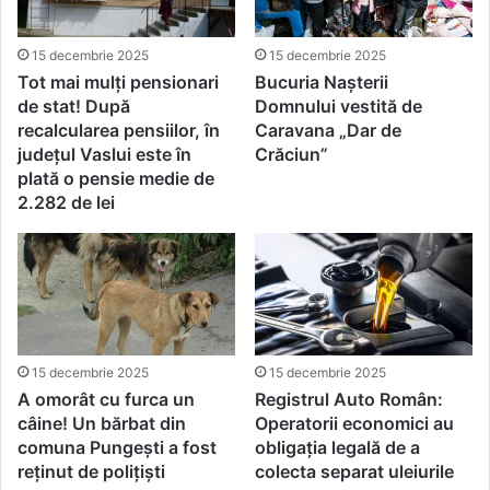
15 decembrie 2025
15 decembrie 2025
Tot mai mulți pensionari
Bucuria Nașterii
de stat! După
Domnului vestită de
recalcularea pensiilor, în
Caravana „Dar de
județul Vaslui este în
Crăciun”
plată o pensie medie de
2.282 de lei
15 decembrie 2025
15 decembrie 2025
A omorât cu furca un
Registrul Auto Român:
câine! Un bărbat din
Operatorii economici au
comuna Pungești a fost
obligația legală de a
reținut de polițiști
colecta separat uleiurile