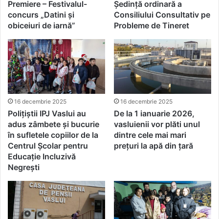
Premiere – Festivalul-
Ședință ordinară a
concurs „Datini și
Consiliului Consultativ pe
obiceiuri de iarnă”
Probleme de Tineret
16 decembrie 2025
16 decembrie 2025
Polițiștii IPJ Vaslui au
De la 1 ianuarie 2026,
adus zâmbete și bucurie
vasluienii vor plăti unul
în sufletele copiilor de la
dintre cele mai mari
Centrul Şcolar pentru
prețuri la apă din țară
Educaţie Incluzivă
Negreşti