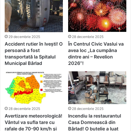
29 decembrie 2025
28 decembrie 2025
Accident rutier în Ivești! O
În Centrul Civic Vaslui va
persoană a fost
avea loc „La cumpăna
transportată la Spitalul
dintre ani – Revelion
Municipal Bârlad
2026”!
28 decembrie 2025
28 decembrie 2025
Avertizare meteorologică!
Incendiu la restaurantul
Vântul va sufla tare cu
Casa Domnească din
rafale de 70-90 km/h și
Bârlad! O butelie a luat