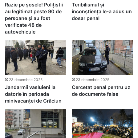
Razie pe șosele! Polițiștii
Teribilismul și
au legitimat peste 90 de
inconștiența le-a adus un
persoane și au fost
dosar penal
verificate 48 de
autovehicule
23 decembrie 2025
23 decembrie 2025
Jandarmii vasluieni la
Cercetat penal pentru uz
datorie în perioada
de documente false
minivacanței de Crăciun