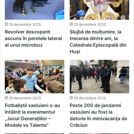
29 decembrie 2025
29 decembrie 2025
Revolver descoperit
Slujbă de mulţumire, la
ascuns în peretele lateral
trecerea dintre ani, la
al unui microbuz
Catedrala Episcopală din
Huşi
29 decembrie 2025
29 decembrie 2025
Fotbaliștii vasluieni s-au
Peste 200 de jandarmi
întâlnit la evenimentul
vasluieni au fost la
„Jocul Generațiilor –
datorie în minivacanța de
Modele vs Talente”
Crăciun