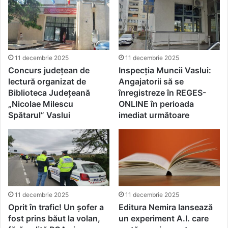
11 decembrie 2025
11 decembrie 2025
Concurs județean de
Inspecția Muncii Vaslui:
lectură organizat de
Angajatorii să se
Biblioteca Judeţeană
înregistreze în REGES-
„Nicolae Milescu
ONLINE în perioada
Spătarul” Vaslui
imediat următoare
11 decembrie 2025
11 decembrie 2025
Oprit în trafic! Un șofer a
Editura Nemira lansează
fost prins băut la volan,
un experiment A.I. care