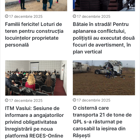
17 decembrie 2025
17 decembrie 2025
Familii fericite! Loturi de
Bătaie în stradă! Pentru
teren pentru construcția
aplanarea conflictului,
locuințelor proprietate
polițiștii au executat două
personală
focuri de avertisment, în
plan vertical
17 decembrie 2025
17 decembrie 2025
O cisternă care
ITM Vaslui: Sesiune de
transporta 21 de tone de
informare a angajatorilor
GPL s-a răsturnat pe
privind obligativitatea
carosabil la ieșirea din
înregistrării pe noua
Râșești
platformă REGES-Online