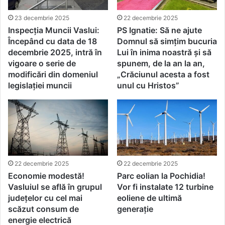
23 decembrie 2025
22 decembrie 2025
Inspecția Muncii Vaslui:
PS Ignatie: Să ne ajute
Începând cu data de 18
Domnul să simțim bucuria
decembrie 2025, intră în
Lui în inima noastră și să
vigoare o serie de
spunem, de la an la an,
modificări din domeniul
„Crăciunul acesta a fost
legislației muncii
unul cu Hristos”
22 decembrie 2025
22 decembrie 2025
Economie modestă!
Parc eolian la Pochidia!
Vasluiul se află în grupul
Vor fi instalate 12 turbine
județelor cu cel mai
eoliene de ultimă
scăzut consum de
generaţie
energie electrică