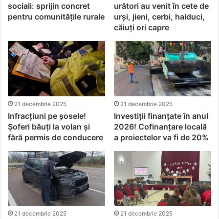
sociali: sprijin concret
urători au venit în cete de
pentru comunitățile rurale
urși, jieni, cerbi, haiduci,
căiuți ori capre
21 decembrie 2025
21 decembrie 2025
Infracțiuni pe șosele!
Investiții finanțate în anul
Șoferi băuți la volan și
2026! Cofinanțare locală
fără permis de conducere
a proiectelor va fi de 20%
21 decembrie 2025
21 decembrie 2025