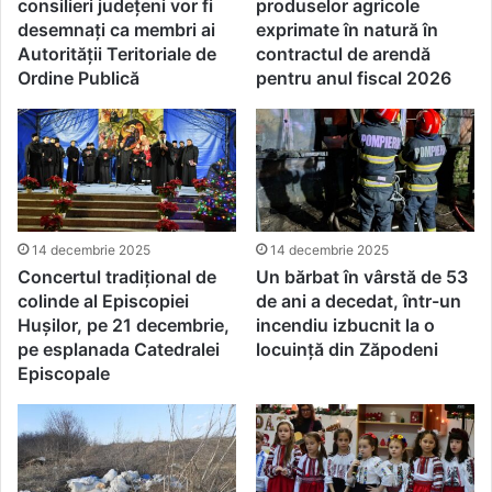
consilieri județeni vor fi
produselor agricole
desemnați ca membri ai
exprimate în natură în
Autorității Teritoriale de
contractul de arendă
Ordine Publică
pentru anul fiscal 2026
14 decembrie 2025
14 decembrie 2025
Concertul tradițional de
Un bărbat în vârstă de 53
colinde al Episcopiei
de ani a decedat, într-un
Hușilor, pe 21 decembrie,
incendiu izbucnit la o
pe esplanada Catedralei
locuință din Zăpodeni
Episcopale