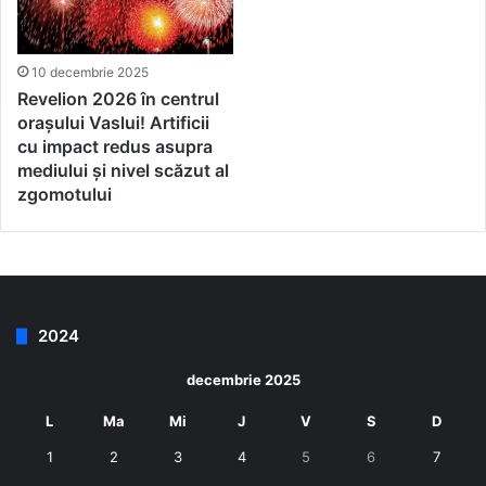
10 decembrie 2025
Revelion 2026 în centrul
orașului Vaslui! Artificii
cu impact redus asupra
mediului și nivel scăzut al
zgomotului
2024
decembrie 2025
L
Ma
Mi
J
V
S
D
1
2
3
4
5
6
7