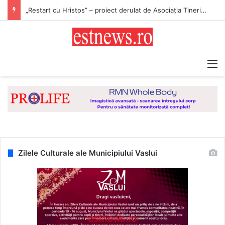
„Restart cu Hristos” – proiect derulat de Asociația Tinerilor Ortodocși Vaslui
M
Zilele Culturale ale Municipiului Vaslui