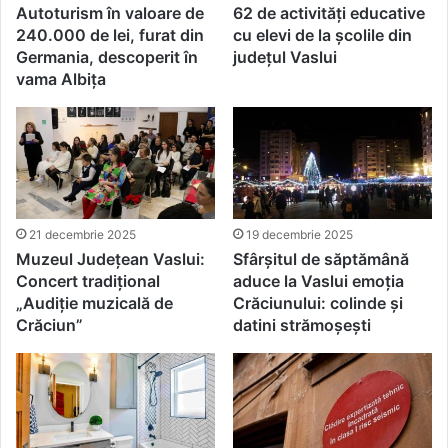
Autoturism în valoare de
62 de activități educative
240.000 de lei, furat din
cu elevi de la școlile din
Germania, descoperit în
județul Vaslui
vama Albița
21 decembrie 2025
19 decembrie 2025
Muzeul Județean Vaslui:
Sfârșitul de săptămână
Concert tradițional
aduce la Vaslui emoția
„Audiție muzicală de
Crăciunului: colinde și
Crăciun”
datini strămoșești