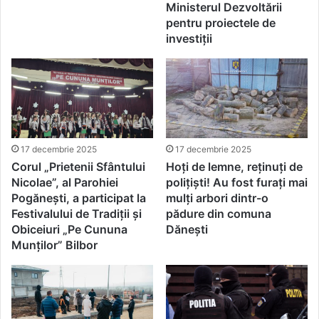
Ministerul Dezvoltării
pentru proiectele de
investiții
17 decembrie 2025
17 decembrie 2025
Corul „Prietenii Sfântului
Hoți de lemne, reținuți de
Nicolae”, al Parohiei
polițiști! Au fost furați mai
Pogănești, a participat la
mulți arbori dintr-o
Festivalului de Tradiții și
pădure din comuna
Obiceiuri „Pe Cununa
Dănești
Munților” Bilbor