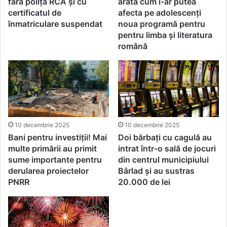
fără poliță RCA și cu
arată cum i-ar putea
certificatul de
afecta pe adolescenți
înmatriculare suspendat
noua programă pentru
pentru limba și literatura
română
10 decembrie 2025
10 decembrie 2025
Bani pentru investiții! Mai
Doi bărbați cu cagulă au
multe primării au primit
intrat într-o sală de jocuri
sume importante pentru
din centrul municipiului
derularea proiectelor
Bârlad și au sustras
PNRR
20.000 de lei