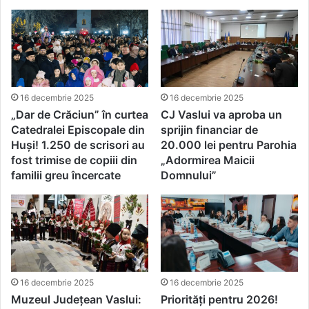
16 decembrie 2025
16 decembrie 2025
„Dar de Crăciun” în curtea
CJ Vaslui va aproba un
Catedralei Episcopale din
sprijin financiar de
Huși! 1.250 de scrisori au
20.000 lei pentru Parohia
fost trimise de copiii din
„Adormirea Maicii
familii greu încercate
Domnului”
16 decembrie 2025
16 decembrie 2025
Muzeul Județean Vaslui:
Priorități pentru 2026!