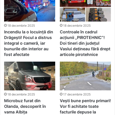
18 decembrie 2025
18 decembrie 2025
Incendiu la o locuință din
Controale în cadrul
Drăgești! Focul a distrus
acţiunii „PIROTEHNIC”!
integral o cameră, iar
Doi tineri din județul
bunurile din interior au
Vaslui dețineau fără drept
fost afectate
articole pirotehnice
18 decembrie 2025
17 decembrie 2025
Microbuz furat din
Vești bune pentru primari!
Olanda, descoperit în
Vor fi achitate toate
vama Albița
facturile depuse la