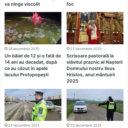
va ninge viscolit
foc
28 decembrie 2025
23 decembrie 2025
Un băiat de 12 și o fată de
Scrisoare pastorală la
14 ani au decedat, după
slăvitul praznic al Naşterii
ce au căzut în apele
Domnului nostru Iisus
lacului Protopopești
Hristos, anul mântuirii
2025
23 decembrie 2025
23 decembrie 2025