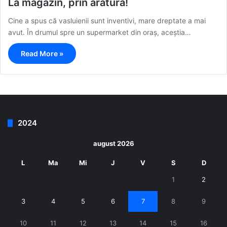
La magazin, prin arătură!
Cine a spus că vasluienii sunt inventivi, mare dreptate a mai
avut. În drumul spre un supermarket din oraș, aceștia…
Read More »
2024
august 2026
L
Ma
Mi
J
V
S
D
1
2
3
4
5
6
7
8
9
10
11
12
13
14
15
16