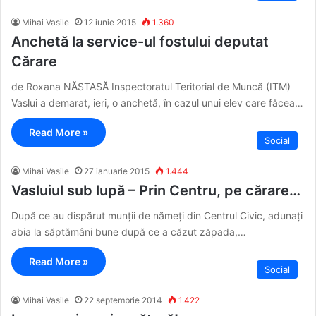
Mihai Vasile
12 iunie 2015
1.360
Anchetă la service-ul fostului deputat
Cărare
de Roxana NĂSTASĂ Inspectoratul Teritorial de Muncă (ITM)
Vaslui a demarat, ieri, o anchetă, în cazul unui elev care făcea…
Read More »
Social
Mihai Vasile
27 ianuarie 2015
1.444
Vasluiul sub lupă – Prin Centru, pe cărare…
După ce au dispărut munții de nămeți din Centrul Civic, adunați
abia la săptămâni bune după ce a căzut zăpada,…
Read More »
Social
Mihai Vasile
22 septembrie 2014
1.422