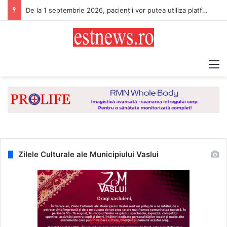
De la 1 septembrie 2026, pacienții vor putea utiliza platforma digitală națională „E-Sănătatea Mea”
M
Zilele Culturale ale Municipiului Vaslui