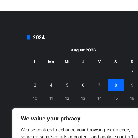
2024
august 2026
L
Ma
Mi
J
V
S
D
1
2
3
4
5
6
7
8
9
10
11
12
13
14
15
16
17
18
19
20
21
22
23
We value your privacy
24
25
26
27
28
29
30
We use cookies to enhance your browsing experience,
serve personalised ads or content, and analyse our traffic.
31