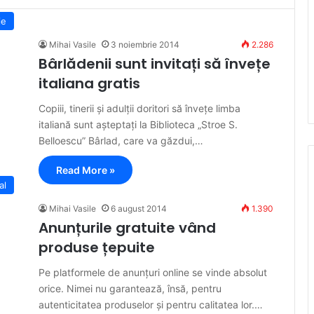
ie
Mihai Vasile
3 noiembrie 2014
2.286
Bârlădenii sunt invitați să învețe
italiana gratis
Copiii, tinerii și adulții doritori să învețe limba
italiană sunt așteptați la Biblioteca „Stroe S.
Belloescu” Bârlad, care va găzdui,…
Read More »
al
Mihai Vasile
6 august 2014
1.390
Anunțurile gratuite vând
produse țepuite
Pe platformele de anunțuri online se vinde absolut
orice. Nimei nu garantează, însă, pentru
autenticitatea produselor și pentru calitatea lor.…