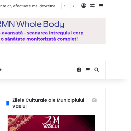
Log In
Random Article
Sidebar
Vești bune pentru zeci de mii de vasluieni! Plățile alocațiilor, indemnizațiilor și stimulentelor, efectuate mai devreme în luna august 2026
Facebook
Sidebar
Search for
t
Zilele Culturale ale Municipiului
Vaslui