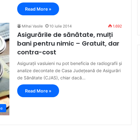
Read More »
Mihai Vasile
10 iulie 2014
1.692
Asigurările de sănătate, mulți
bani pentru nimic – Gratuit, dar
contra-cost
Asigurații vasluieni nu pot beneficia de radiografii și
analize decontate de Casa Județeană de Asigurări
de Sănătate (CJAS), chiar dacă…
Read More »
te