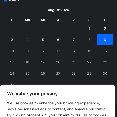
august 2026
L
Ma
Mi
J
V
S
D
1
2
3
4
5
6
7
8
9
10
11
12
13
14
15
16
17
18
19
20
21
22
23
24
25
26
27
28
29
30
31
We value your privacy
« iul.
We use cookies to enhance your browsing experience,
serve personalised ads or content, and analyse our traffic.
© Copyright 2026, All Rights Reserved |
RexNet
By clicking "Accept All", you consent to our use of cookies.