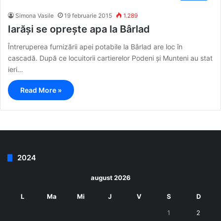
Simona Vasile
19 februarie 2015
1.289
Iarăși se oprește apa la Bârlad
Întreruperea furnizării apei potabile la Bârlad are loc în
cascadă. După ce locuitorii cartierelor Podeni și Munteni au stat
ieri…
Read More »
2024
august 2026
L
Ma
Mi
J
V
S
D
1
2