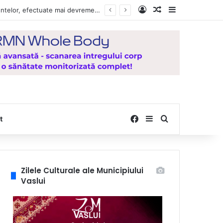
Log In
Random Article
Sidebar
Vești bune pentru zeci de mii de vasluieni! Plățile alocațiilor, indemnizațiilor și stimulentelor, efectuate mai devreme în luna august 2026
Facebook
Sidebar
Search for
t
Zilele Culturale ale Municipiului
Vaslui