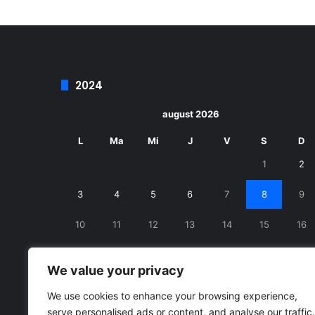
2024
august 2026
L
Ma
Mi
J
V
S
D
1
2
3
4
5
6
7
8
9
10
11
12
13
14
15
16
17
18
19
20
21
22
23
We value your privacy
24
25
26
27
28
29
30
We use cookies to enhance your browsing experience,
serve personalised ads or content, and analyse our traffic.
31