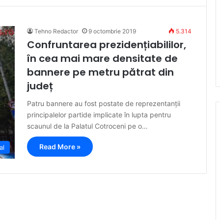
Tehno Redactor
9 octombrie 2019
5.314
Confruntarea prezidențiabililor,
în cea mai mare densitate de
bannere pe metru pătrat din
județ
Patru bannere au fost postate de reprezentanții
principalelor partide implicate în lupta pentru
scaunul de la Palatul Cotroceni pe o…
Read More »
al