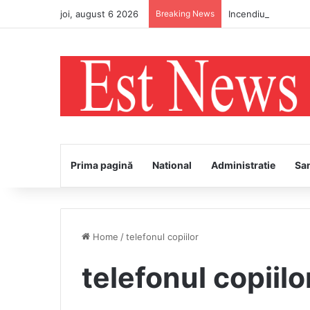
joi, august 6 2026
Breaking News
Incendiu de vegetaț
Prima pagină
National
Administratie
Sa
Home
/
telefonul copiilor
telefonul copiilo