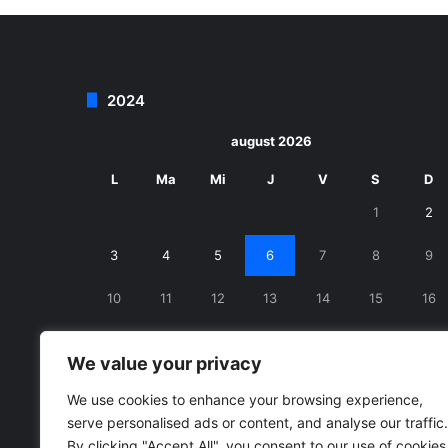
2024
august 2026
L
Ma
Mi
J
V
S
D
1
2
3
4
5
6
7
8
9
10
11
12
13
14
15
16
17
18
19
20
21
22
23
We value your privacy
24
25
26
27
28
29
30
We use cookies to enhance your browsing experience,
serve personalised ads or content, and analyse our traffic.
31
By clicking "Accept All", you consent to our use of cookies