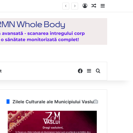
Log In
Random Article
Sidebar
Facebook
Sidebar
Search for
t
Zilele Culturale ale Municipiului Vaslui