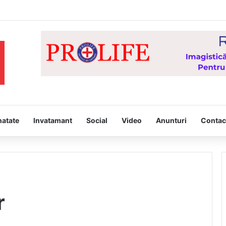
ie în comuna Solești! Au intervenit opt militari cu două autospeciale
natate
Invatamant
Social
Video
Anunturi
Contac
r