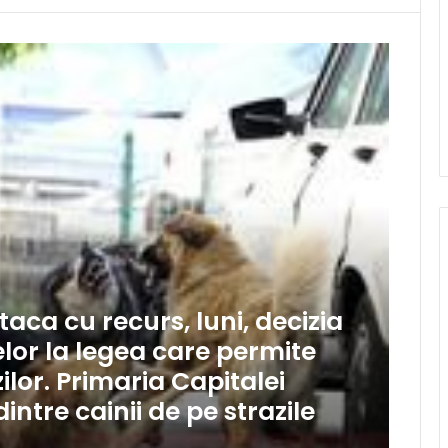
ca cu recurs, luni, decizia
or la legea care permite
or. Primaria Capitalei
ntre cainii de pe strazile