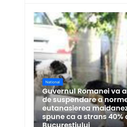
National
Guvernul Romanei va ata
de suspendare a normel
eutanasierea maidanezil
spune ca a strans 40% di
Bucurestiului