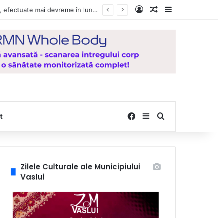
Log In
Random Article
Sidebar
Vești bune pentru zeci de mii de vasluieni! Plățile alocațiilor, indemnizațiilor și stimulentelor, efectuate mai devreme în luna august 2026
Facebook
Sidebar
Search for
t
Zilele Culturale ale Municipiului
Vaslui