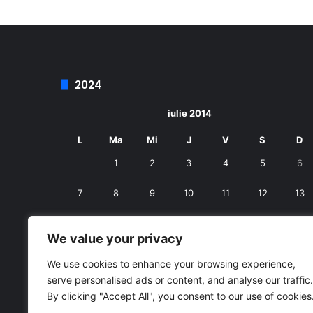
2024
iulie 2014
L
Ma
Mi
J
V
S
D
1
2
3
4
5
6
7
8
9
10
11
12
13
14
15
16
17
18
19
20
We value your privacy
21
22
23
24
25
26
27
We use cookies to enhance your browsing experience,
serve personalised ads or content, and analyse our traffic.
28
29
30
31
By clicking "Accept All", you consent to our use of cookies
« iun.
aug. »