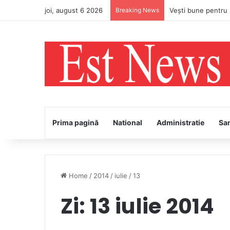
joi, august 6 2026
Breaking News
Prima pagină
National
Administratie
Sa
Home
/
2014
/
iulie
/
13
Zi:
13 iulie 2014