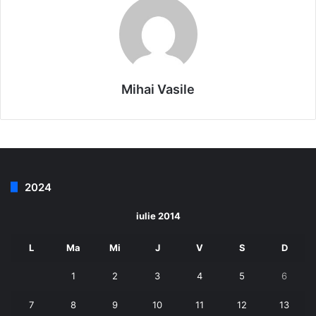
Mihai Vasile
2024
iulie 2014
L
Ma
Mi
J
V
S
D
1
2
3
4
5
6
7
8
9
10
11
12
13