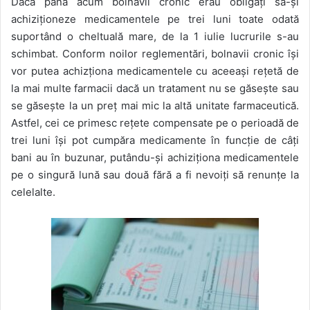
Dacă până acum bolnavii cronic erau obligați să-și
achiziționeze medicamentele pe trei luni toate odată
suportând o cheltuală mare, de la 1 iulie lucrurile s-au
schimbat. Conform noilor reglementări, bolnavii cronic își
vor putea achizționa medicamentele cu aceeași rețetă de
la mai multe farmacii dacă un tratament nu se găsește sau
se găsește la un preț mai mic la altă unitate farmaceutică.
Astfel, cei ce primesc rețete compensate pe o perioadă de
trei luni își pot cumpăra medicamente în funcție de câți
bani au în buzunar, putându-și achiziționa medicamentele
pe o singură lună sau două fără a fi nevoiți să renunțe la
celelalte.