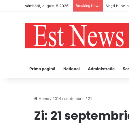
sâmbătă, august 8 2026
Breaking News
Prima pagină
National
Administratie
Sa
Home
/
2014
/
septembrie
/
21
Zi:
21 septembri