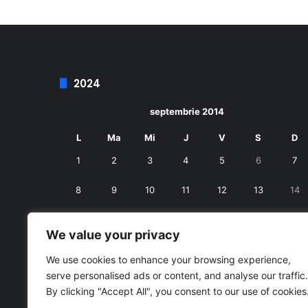
2024
septembrie 2014
L
Ma
Mi
J
V
S
D
1
2
3
4
5
6
7
8
9
10
11
12
13
14
15
16
17
18
19
20
21
We value your privacy
22
23
24
25
26
27
28
We use cookies to enhance your browsing experience,
serve personalised ads or content, and analyse our traffic.
29
30
By clicking "Accept All", you consent to our use of cookies
« aug.
oct. »