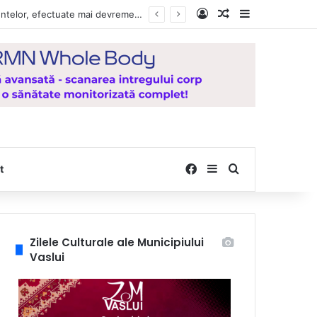
Log In
Random Article
Sidebar
Vești bune pentru zeci de mii de vasluieni! Plățile alocațiilor, indemnizațiilor și stimulentelor, efectuate mai devreme în luna august 2026
Facebook
Sidebar
Search for
t
Zilele Culturale ale Municipiului
Vaslui