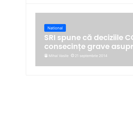
National
SRI spune că deciziile C
consecințe grave asupra
Mihai Vasile
21 septembrie 2014