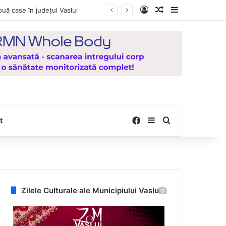
Log In
Random Article
Sidebar
ouă case în județul Vaslui
Facebook
Sidebar
Search for
t
Zilele Culturale ale Municipiului Vaslui