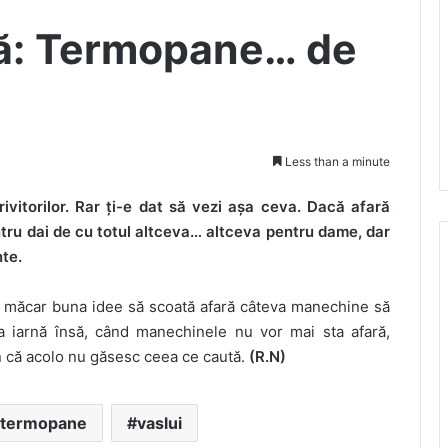
pă: Termopane… de
Less than a minute
ivitorilor. Rar ți-e dat să vezi așa ceva. Dacă afară
tru dai de cu totul altceva… altceva pentru dame, dar
te.
 măcar buna idee să scoată afară câteva manechine să
 iarnă însă, când manechinele nu vor mai sta afară,
in că acolo nu găsesc ceea ce caută.
(R.N)
termopane
vaslui