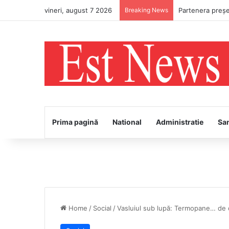
vineri, august 7 2026
Breaking News
Partenera președ
Prima pagină
National
Administratie
Sa
Home
/
Social
/
Vasluiul sub lupă: Termopane… de