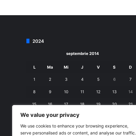
2024
septembrie 2014
L
Ma
Mi
J
V
S
D
1
2
3
4
5
6
7
8
9
10
11
12
13
14
15
16
17
18
19
20
21
We value your privacy
22
23
24
25
26
27
28
We use cookies to enhance your browsing experience,
29
30
serve personalised ads or content, and analyse our traffic.