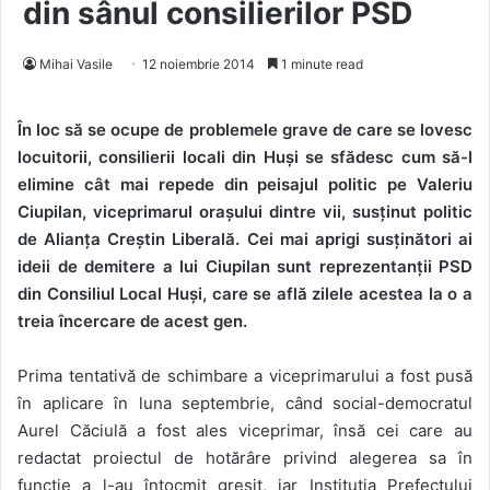
din sânul consilierilor PSD
Mihai Vasile
12 noiembrie 2014
1 minute read
În loc să se ocupe de problemele grave de care se lovesc
locuitorii, consilierii locali din Huși se sfădesc cum să-l
elimine cât mai repede din peisajul politic pe Valeriu
Ciupilan, viceprimarul orașului dintre vii, susținut politic
de Alianța Creștin Liberală. Cei mai aprigi susținători ai
ideii de demitere a lui Ciupilan sunt reprezentanții PSD
din Consiliul Local Huși, care se află zilele acestea la o a
treia încercare de acest gen.
Prima tentativă de schimbare a viceprimarului a fost pusă
în aplicare în luna septembrie, când social-democratul
Aurel Căciulă a fost ales viceprimar, însă cei care au
redactat proiectul de hotărâre privind alegerea sa în
funcție a l-au întocmit greșit, iar Instituția Prefectului