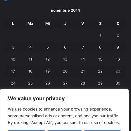
noiembrie 2014
L
Ma
Mi
J
V
S
D
1
2
3
4
5
6
7
8
9
10
11
12
13
14
15
16
17
18
19
20
21
22
23
24
25
26
27
28
29
30
We value your privacy
« oct.
dec. »
We use cookies to enhance your browsing experience,
serve personalised ads or content, and analyse our traffic.
© Copyright 2026, All Rights Reserved |
RexNet
By clicking "Accept All", you consent to our use of cookies.