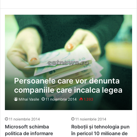
Persoanele care vor denunta
companiile care incalca legea
si aduc dovezi pentru
Mihai Vasile
11 noiembrie 2014
1.393
inceperea unei investigatii ar
putea primi compensatii
11 noiembrie 2014
11 noiembrie 2014
financiare
Microsoft schimba
Roboții și tehnologia pun
politica de informare
în pericol 10 milioane de