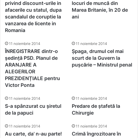
privind discount-urile in
locuri de muncă din
afacerile cu statul, dupa
Marea Britanie, în 20 de
scandalul de coruptie la
ani
vanzarea de licente in
Romania
11 noiembrie 2014
11 noiembrie 2014
ÎNREGISTRARE dintr-o
Șpaga, drumul cel mai
ședință PSD. Planul de
scurt de la Guvern la
ARANJARE A
pușcărie – Ministrul penal
ALEGERILOR
PREZIDENȚIALE pentru
Victor Ponta
11 noiembrie 2014
11 noiembrie 2014
S-a spânzurat cu șiretul
Predare de ștafetă la
de la papuci
Chirurgie
11 noiembrie 2014
11 noiembrie 2014
Au carte, da' n-au parte!
Crimă îngrozitoare în