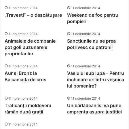
11 noiembrie 2014
11 noiembrie 2014
„Travesti” – o descătușare
Weekend de foc pentru
pompieri
11 noiembrie 2014
11 noiembrie 2014
Animalele de companie
Sancțiunile nu se prea
pot goli buzunarele
potrivesc cu patronii
proprietarilor
11 noiembrie 2014
11 noiembrie 2014
Aur și Bronz la
Vasluiul sub lupă – Pentru
Balcaniada de cros
închinare ori întru veșnica
lui pomenire?
11 noiembrie 2014
11 noiembrie 2014
Traficanții moldoveni
Un bârlădean își va pune
rămân după gratii
amprenta asupra justiției
11 noiembrie 2014