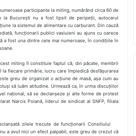
 numeroase participante la miting, numărând circa 60 de
e la București nu a fost lipsit de peripeții, autocarul
cțiune la sistemul de alimentare cu carburant. Din cauză
diată, funcționarii publici vasluieni au ajuns cu oarece
nă a fost una dintre cele mai numeroase, în condițiile în
rsoane.
cest miting îl constituie faptul că, din păcate, membrii
0 la fiecare primărie, lucru care împiedică desfășurarea
este greu de organizat o acțiune de masă, așa cum au
otuși să luăm atitudine. Urmează ca, în urma discuțiilor
vel național, să se declanșeze și alte forme de protest
larat Narcis Poiană, liderul de sindicat al SNFP, filiala
clanșată zilele trecute de funcționarii Consiliului
 nu a avut nici un efect palpabil, este greu de crezut că