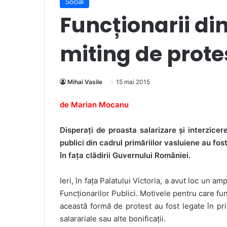
Social
Funcționarii din
miting de prote
Mihai Vasile
15 mai 2015
de Marian Mocanu
Disperați de proasta salarizare și interzicer
publici din cadrul primăriilor vasluiene au fos
în fața clădirii Guvernului României.
Ieri, în fața Palatului Victoria, a avut loc un a
Funcționarilor Publici. Motivele pentru care func
această formă de protest au fost legate în prin
salarariale sau alte bonificații.