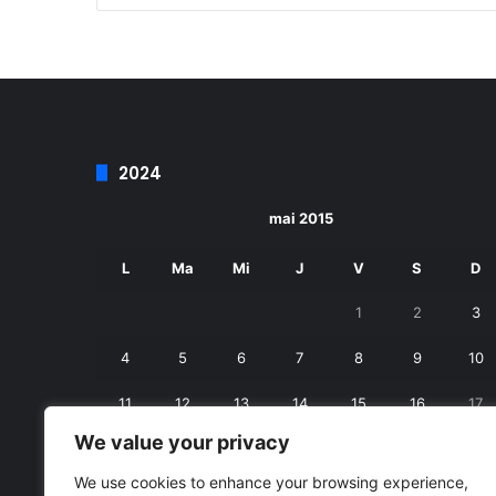
2024
mai 2015
L
Ma
Mi
J
V
S
D
1
2
3
4
5
6
7
8
9
10
11
12
13
14
15
16
17
We value your privacy
18
19
20
21
22
23
24
We use cookies to enhance your browsing experience,
25
26
27
28
29
30
31