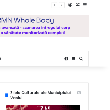
Log In
Random Article
Sidebar
Facebook
Sidebar
Search for
t
Zilele Culturale ale Municipiului
Vaslui