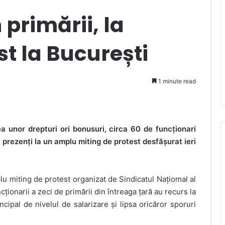
 primării, la
st la București
1 minute read
ea unor drepturi ori bonusuri, circa 60 de funcționari
t prezenți la un amplu miting de protest desfășurat ieri
mplu miting de protest organizat de Sindicatul Națiomal al
ționarii a zeci de primării din întreaga țară au recurs la
cipal de nivelul de salarizare și lipsa oricăror sporuri