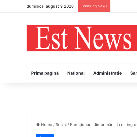
duminică, august 9 2026
Breaking News
„Restart cu 
Prima pagină
National
Administratie
Sa
Home
/
Social
/
Funcționarii din primării, la miting 