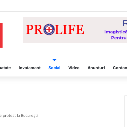
Hristos” – proiect derulat de Asociația Tinerilor Ortodocși Vaslui
natate
Invatamant
Social
Video
Anunturi
Contac
de protest la București