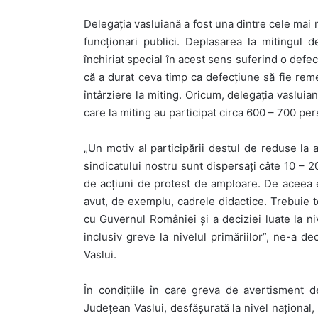
Delegația vasluiană a fost una dintre cele mai
funcționari publici. Deplasarea la mitingul d
închiriat special în acest sens suferind o defe
că a durat ceva timp ca defecțiune să fie reme
întârziere la miting. Oricum, delegația vasluia
care la miting au participat circa 600 – 700 pe
„Un motiv al participării destul de reduse la a
sindicatului nostru sunt dispersați câte 10 – 2
de acțiuni de protest de amploare. De aceea 
avut, de exemplu, cadrele didactice. Trebuie t
cu Guvernul României și a deciziei luate la ni
inclusiv greve la nivelul primăriilor”, ne-a dec
Vaslui.
În condițiile în care greva de avertisment de
Județean Vaslui, desfășurată la nivel național,