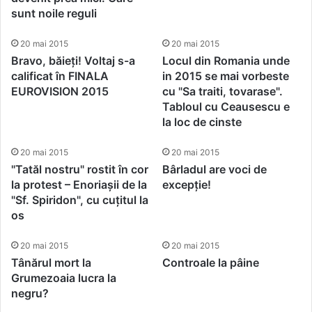
sunt noile reguli
20 mai 2015
20 mai 2015
Bravo, băieți! Voltaj s-a
Locul din Romania unde
calificat în FINALA
in 2015 se mai vorbeste
EUROVISION 2015
cu "Sa traiti, tovarase".
Tabloul cu Ceausescu e
la loc de cinste
20 mai 2015
20 mai 2015
"Tatăl nostru" rostit în cor
Bârladul are voci de
la protest – Enoriașii de la
excepție!
"Sf. Spiridon", cu cuțitul la
os
20 mai 2015
20 mai 2015
Tânărul mort la
Controale la pâine
Grumezoaia lucra la
negru?