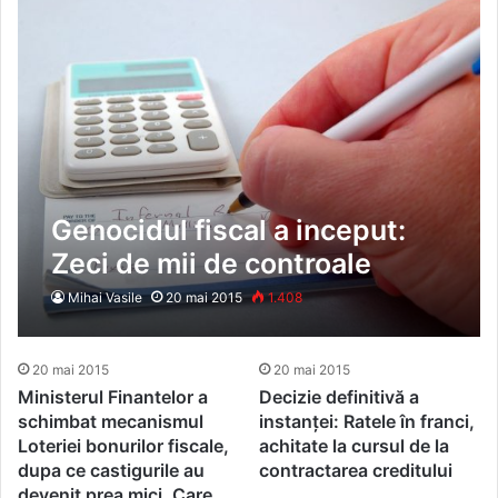
Genocidul fiscal a inceput:
Zeci de mii de controale
Mihai Vasile
20 mai 2015
1.408
20 mai 2015
20 mai 2015
Ministerul Finantelor a
Decizie definitivă a
schimbat mecanismul
instanței: Ratele în franci,
Loteriei bonurilor fiscale,
achitate la cursul de la
dupa ce castigurile au
contractarea creditului
devenit prea mici. Care