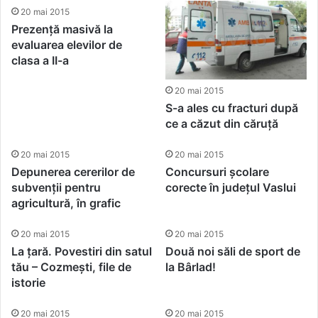
20 mai 2015
Prezență masivă la
evaluarea elevilor de
clasa a II-a
20 mai 2015
S-a ales cu fracturi după
ce a căzut din căruță
20 mai 2015
20 mai 2015
Depunerea cererilor de
Concursuri școlare
subvenții pentru
corecte în județul Vaslui
agricultură, în grafic
20 mai 2015
20 mai 2015
La țară. Povestiri din satul
Două noi săli de sport de
tău – Cozmești, file de
la Bârlad!
istorie
20 mai 2015
20 mai 2015