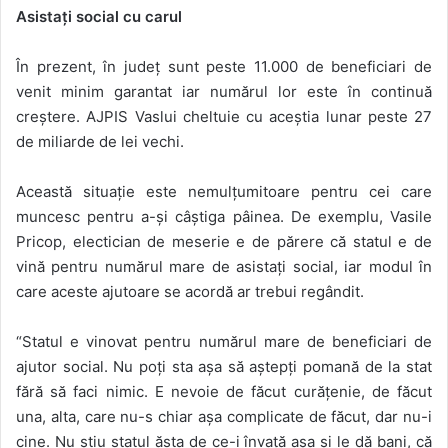
Asistați social cu carul
În prezent, în județ sunt peste 11.000 de beneficiari de
venit minim garantat iar numărul lor este în continuă
creștere. AJPIS Vaslui cheltuie cu aceștia lunar peste 27
de miliarde de lei vechi.
Această situație este nemulțumitoare pentru cei care
muncesc pentru a-și câștiga pâinea. De exemplu, Vasile
Pricop, electician de meserie e de părere că statul e de
vină pentru numărul mare de asistați social, iar modul în
care aceste ajutoare se acordă ar trebui regândit.
“Statul e vinovat pentru numărul mare de beneficiari de
ajutor social. Nu poți sta așa să aștepți pomană de la stat
fără să faci nimic. E nevoie de făcut curățenie, de făcut
una, alta, care nu-s chiar așa complicate de făcut, dar nu-i
cine. Nu știu statul ăsta de ce-i învață așa și le dă bani, că