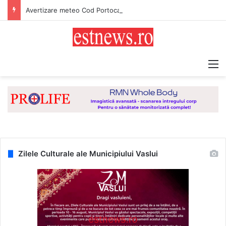
Avertizare meteo Cod Portocaliu! Val de căldură persistent, caniculă și disconfort termic ridicat pentru județul Vaslui
M
Zilele Culturale ale Municipiului Vaslui