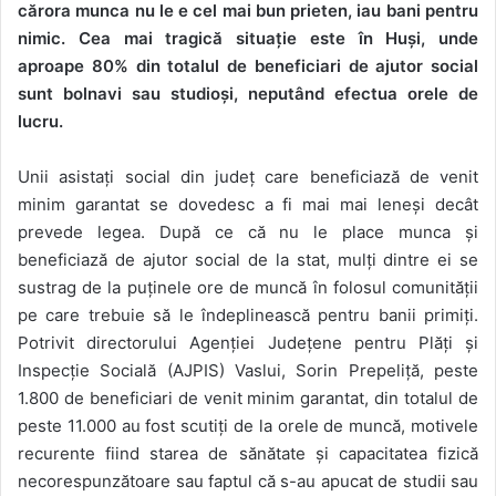
cărora munca nu le e cel mai bun prieten, iau bani pentru
nimic. Cea mai tragică situație este în Huși, unde
aproape 80% din totalul de beneficiari de ajutor social
sunt bolnavi sau studioși, neputând efectua orele de
lucru.
Unii asistați social din județ care beneficiază de venit
minim garantat se dovedesc a fi mai mai leneși decât
prevede legea. După ce că nu le place munca și
beneficiază de ajutor social de la stat, mulți dintre ei se
sustrag de la puținele ore de muncă în folosul comunității
pe care trebuie să le îndeplinească pentru banii primiți.
Potrivit directorului Agenției Județene pentru Plăți și
Inspecție Socială (AJPIS) Vaslui, Sorin Prepeliță, peste
1.800 de beneficiari de venit minim garantat, din totalul de
peste 11.000 au fost scutiți de la orele de muncă, motivele
recurente fiind starea de sănătate și capacitatea fizică
necorespunzătoare sau faptul că s-au apucat de studii sau