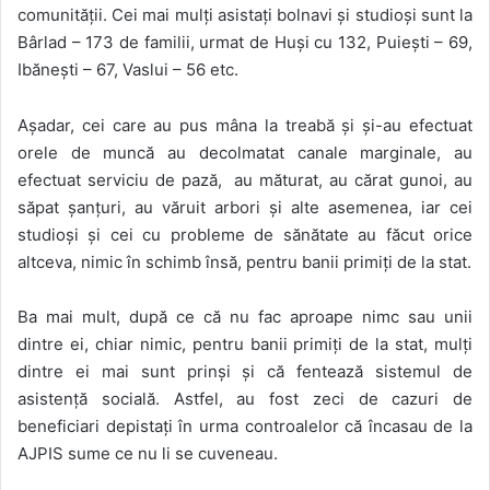
comunității. Cei mai mulți asistați bolnavi și studioși sunt la
Bârlad – 173 de familii, urmat de Huși cu 132, Puiești – 69,
Ibănești – 67, Vaslui – 56 etc.
Așadar, cei care au pus mâna la treabă și și-au efectuat
orele de muncă au decolmatat canale marginale, au
efectuat serviciu de pază, au măturat, au cărat gunoi, au
săpat șanțuri, au văruit arbori și alte asemenea, iar cei
studioși și cei cu probleme de sănătate au făcut orice
altceva, nimic în schimb însă, pentru banii primiți de la stat.
Ba mai mult, după ce că nu fac aproape nimc sau unii
dintre ei, chiar nimic, pentru banii primiți de la stat, mulți
dintre ei mai sunt prinși și că fentează sistemul de
asistență socială. Astfel, au fost zeci de cazuri de
beneficiari depistați în urma controalelor că încasau de la
AJPIS sume ce nu li se cuveneau.