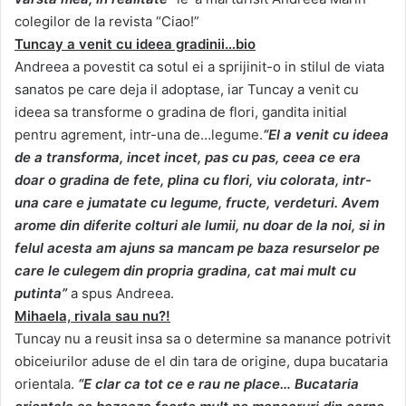
colegilor de la revista “Ciao!”
Tuncay a venit cu ideea gradinii…bio
Andreea a povestit ca sotul ei a sprijinit-o in stilul de viata
sanatos pe care deja il adoptase, iar Tuncay a venit cu
ideea sa transforme o gradina de flori, gandita initial
pentru agrement, intr-una de…legume.
“El a venit cu ideea
de a transforma, incet incet, pas cu pas, ceea ce era
doar o gradina de fete, plina cu flori, viu colorata, intr-
una care e jumatate cu legume, fructe, verdeturi. Avem
arome din diferite colturi ale lumii, nu doar de la noi, si in
felul acesta am ajuns sa mancam pe baza resurselor pe
care le culegem din propria gradina, cat mai mult cu
putinta”
a spus Andreea.
Mihaela, rivala sau nu?!
Tuncay nu a reusit insa sa o determine sa manance potrivit
obiceiurilor aduse de el din tara de origine, dupa bucataria
orientala.
“E clar ca tot ce e rau ne place… Bucataria