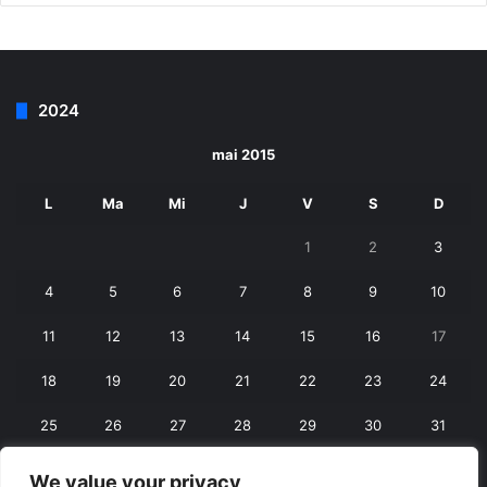
2024
mai 2015
L
Ma
Mi
J
V
S
D
1
2
3
4
5
6
7
8
9
10
11
12
13
14
15
16
17
18
19
20
21
22
23
24
25
26
27
28
29
30
31
We value your privacy
« apr.
iun. »