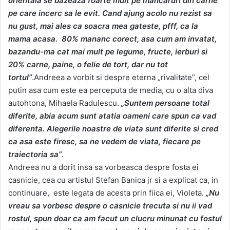
orientala se bazeaza foarte mult pe mancaruri din carne
pe care incerc sa le evit. Cand ajung acolo nu rezist sa
nu gust, mai ales ca soacra mea gateste, pfff, ca la
mama acasa. 80% mananc corect, asa cum am invatat,
bazandu-ma cat mai mult pe legume, fructe, ierburi si
20% carne, paine, o felie de tort, dar nu tot
tortul”
.Andreea a vorbit si despre eterna „rivalitate”, cel
putin asa cum este ea perceputa de media, cu o alta diva
autohtona, Mihaela Radulescu.
„Suntem persoane total
diferite, abia acum sunt atatia oameni care spun ca vad
diferenta. Alegerile noastre de viata sunt diferite si cred
ca asa este firesc, sa ne vedem de viata, fiecare pe
traiectoria sa”
.
Andreea nu a dorit insa sa vorbeasca despre fosta ei
casnicie, cea cu artistul Stefan Banica jr si a explicat ca, in
continuare, este legata de acesta prin fiica ei, Violeta.
„Nu
vreau sa vorbesc despre o casnicie trecuta si nu ii vad
rostul, spun doar ca am facut un clucru minunat cu fostul