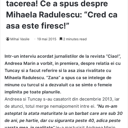
tacerea! Ce a spus despre
Mihaela Radulescu: “Cred ca
asa este firesc!”
Mihai Vasile
19 mai 2015
2 minutes read
Intr-un interviu acordat jurnalistilor de la revista “Ciao!”,
Andreea Marin a vorbit, in premiera, despre relatia ei cu
Tuncay si a facut referire si la asa zisa rivalitate cu
Mihaela Radulescu. “Zana” a spus ca se intelege de
minune cu turcul si a dezvaluit ca se simte o femeie
implinita pe toate planurile.
Andreea si Tuncay s-au casatorit din decembrie 2013, iar
de atunci, totul merge nemaipomenit intre ei.
“Nu m-am
asteptat la atata maturitate la un barbat care are sub 30
de ani, pe hartie, dar cu siguranta peste 40, adica peste
varsta mea, in realitate”
le-a marturisit Andreea Marin